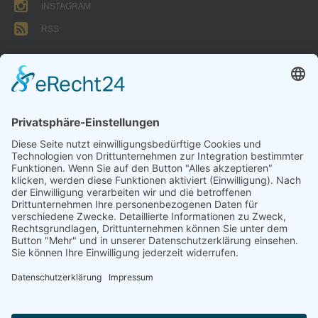
INSTAGRAM
RSS
FORMULARE
AUFNAHMEANTRAG
Abteilungsbeitrag aktive Spieler:
Jugendliche unter 18: 25 EUR
Erwachsene: 50 EUR
UMMELDEANTRAG
ÜBUNGSLEITERZUWENDUNGEN
INTERNE DOKUMENTE
VSC DONAUWÖRTH ABTL. VOLLEYBALL
© 2026
Impressum