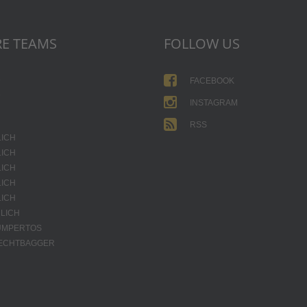
E TEAMS
FOLLOW US
1
FACEBOOK
2
INSTAGRAM
RSS
LICH
LICH
LICH
LICH
LICH
LICH
JUMPERTOS
HECHTBAGGER