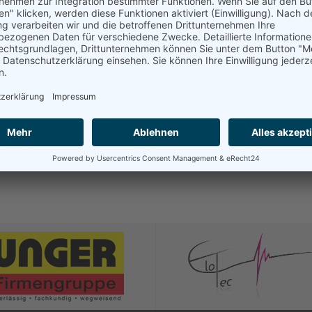
Rieger, Laura
Ruff, Anelia
Schoofs, Clara
van de Pas, Nele
Wallisch, Helena
Walter, Julia