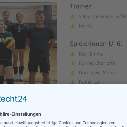
Trainer:
Sebastian Felder
(s.fe
Moritz
Spielerinnen U16:
Besl, Emma
Bühler, Charlotte
Durakovic, Mona
Felder, Liv
Hauber, Paula
Kasapoglu, Rana-Su
Mangold, Charlotte
Mieling, Theresa