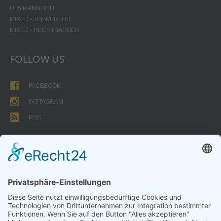
U15 MÄNNLICH
MIXED - JUMPERTOS
MIXED - HECHTBAGGER
FOLLOW US
FACEBOOK
INSTAGRAM
RSS
FORMULARE
AUFNAHMEANTRAG
Abteilungsbeitrag aktive Spieler:
Jugendliche unter 18: 25 EUR
Erwachsene: 50 EUR
UMMELDEANTRAG