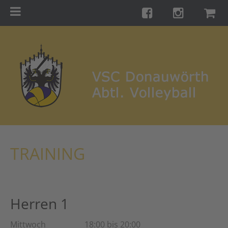
Menu
Startseite
Teams
Training
Turniere
Galerie
Links
TRAINING
Kontakt
Förderverein
Shop
Herren 1
Mittwoch 18:00 bis 20:00