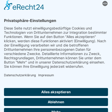
FORMULARE
AUFNAHMEANTRAG
Abteilungsbeitrag aktive Spieler:
Jugendliche unter 18: 25 EUR
Erwachsene: 50 EUR
UMMELDEANTRAG
ÜBUNGSLEITERZUWENDUNGEN
INTERNE DOKUMENTE
VSC DONAUWÖRTH ABTL. VOLLEYBALL
© 2026
Impressum
Datenschutz
Cookies