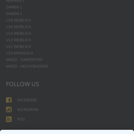
HERREN 2
DAMEN 1
DAMEN 2
U18 WEIBLICH
U16 WEIBLICH
U14 WEIBLICH
U13 WEIBLICH
U12 WEIBLICH
U15 MÄNNLICH
MIXED - JUMPERTOS
MIXED - HECHTBAGGER
FOLLOW US
FACEBOOK
INSTAGRAM
RSS