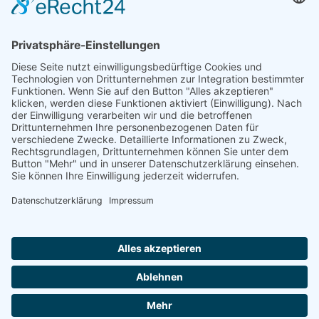
AUFNAHMEANTRAG
Abteilungsbeitrag aktive Spieler:
Jugendliche unter 18: 25 EUR
Erwachsene: 50 EUR
UMMELDEANTRAG
ÜBUNGSLEITERZUWENDUNGEN
INTERNE DOKUMENTE
VSC DONAUWÖRTH ABTL. VOLLEYBALL
© 2026
Impressum
Datenschutz
Cookies