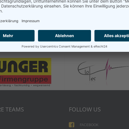
Schulz, Sarah
Straub, Pia
E TEAMS
FOLLOW US
1
FACEBOOK