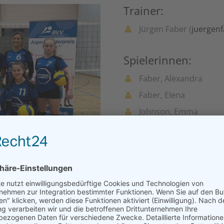
Trainer:
Jürgen Faber (
juergen
Spielerinnen:
Faber, Alexandra
Faber, Elena
Johnson, Emma
Kacprzak, Marta
Kiderle, Stella
Lanuschny, Irin
Regler, Pauline
Schreitmüller, Ella
Schreitmüller, Helena