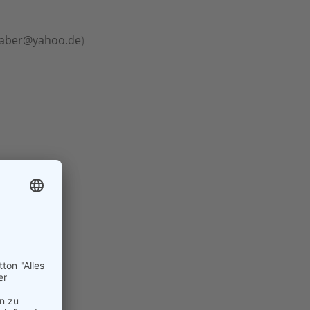
faber@yahoo.de
)