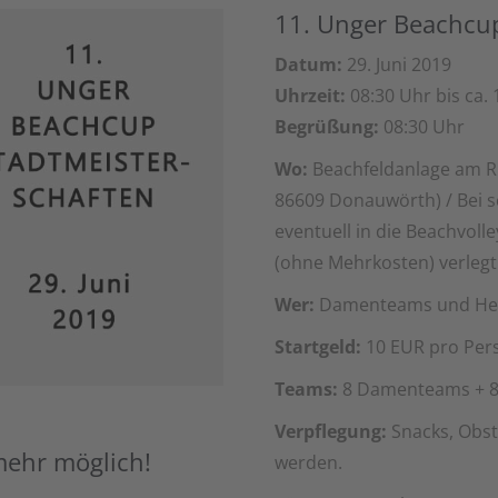
11. Unger Beachcup
Datum:
29. Juni 2019
Uhrzeit:
08:30 Uhr bis ca. 
Begrüßung:
08:30 Uhr
Wo:
Beachfeldanlage am Ri
86609 Donauwörth) / Bei s
eventuell in die Beachvoll
(ohne Mehrkosten) verlegt
Wer:
Damenteams und Herr
Startgeld:
10 EUR pro Per
Teams:
8 Damenteams + 8
Verpflegung:
Snacks, Obst
mehr möglich!
werden.