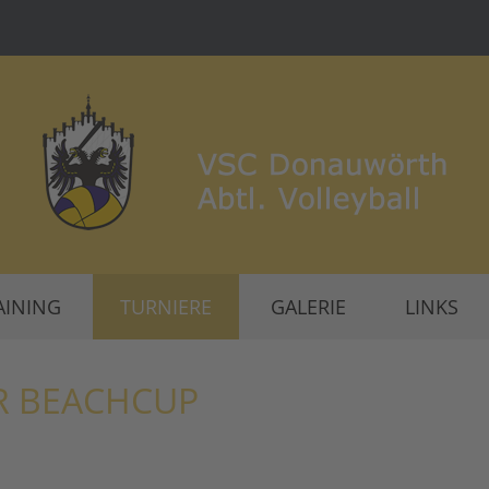
AINING
TURNIERE
GALERIE
LINKS
R BEACHCUP