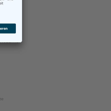
nteams:
ee