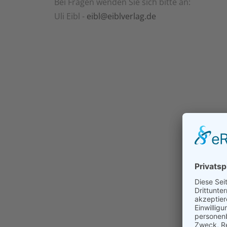
Bei Fragen wenden Sie sich bitte an:
Uli Eibl -
eibl@eiblverlag.de