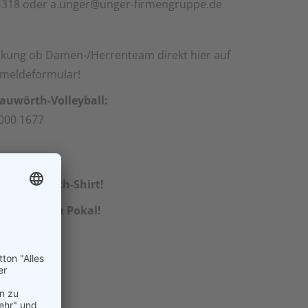
4318 oder a.unger@unger-firmengruppe.de
ung ob Damen-/Herrenteam direkt hier auf
nmeldeformular!
uwörth-Volleyball:
000 1677
riginal-Beach-Shirt!
halten einen Pokal!
nteams: