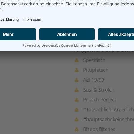
Senkrechtstarter
Los Dos
Julias Lovers
Der Winter naht
Angemeldete Dame
Spezifisch
Pittiplatsch
ABI 19/99
Susi & Strolch
Pritsch Perfect
#Tatsächlich_Ärgerlich
#hauptsachekeinschn
Bizeps Bitches