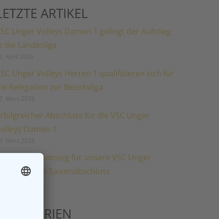
LETZTE ARTIKEL
SC Unger Volleys Damen 1 gelingt der Aufstieg
n die Landesliga
2. April 2026
SC Unger Volleys Herren 1 qualifizieren sich für
ie Relegation zur Bezirksliga
7. März 2026
rfolgreicher Abschluss für die VSC Unger
olleys Damen 1
9. März 2026
oppelter Heimsieg für unsere VSC Unger
amen 2 zum Saisonabschluss
5. März 2026
KATEGORIEN