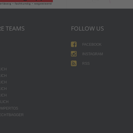
E TEAMS
FOLLOW US
1
FACEBOOK
2
INSTAGRAM
RSS
LICH
LICH
LICH
LICH
LICH
LICH
JUMPERTOS
HECHTBAGGER