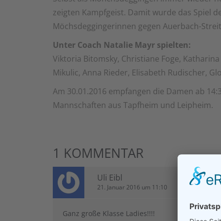
zeigten Kampfgeist. Damit wurde das Spiel d
Möchsdeggingerinnen gegen Auerbach-Streith
Unter Coach Natalie Mayr spielten:
Viktoria Bitomsky, Christiane Foge, Kathari
Mikulic, Anna Rieder, Elisabeth Rudischer, Glo
Am 30.01.2016 empfangen die Damen ab 14:3
Mannschaften aus Tapfheim und Leipheim.
1 KOMMENTAR
Uli Eibl
21. Januar 2016 um 11:10
Ganz große Klasse Ladies!!!!