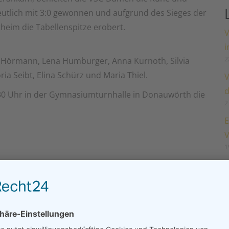
eutlich mit 3:0 gewonnen und aufgrund des Sieges der
eim die Tabellenspitze erobert.
V
i
2
na Hörmann, Lena Humburger, Anna Kurnoth, Silvia
ria Seibt, Elina Schürz und Maria Thiel.
V
d
0 Uhr in der Gymnasiumturnhalle in Donauwörth die
2
E
V
1
D
D
1