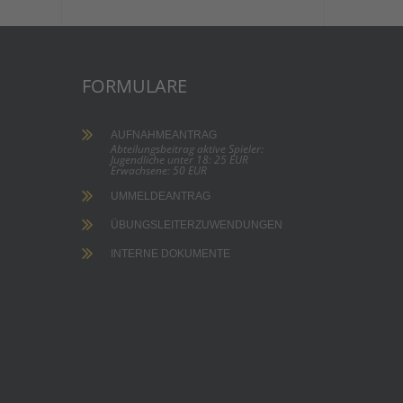
FORMULARE
AUFNAHMEANTRAG
Abteilungsbeitrag aktive Spieler:
Jugendliche unter 18: 25 EUR
Erwachsene: 50 EUR
UMMELDEANTRAG
ÜBUNGSLEITERZUWENDUNGEN
INTERNE DOKUMENTE