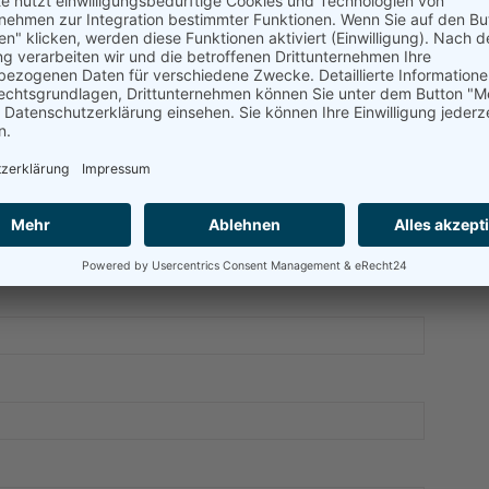
A
ENTAR
H
t. Erforderliche Felder sind mit
*
markiert.
J
P
T