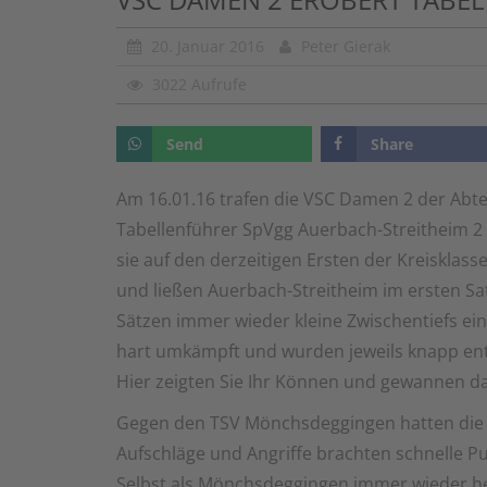
20. Januar 2016
Peter Gierak
3022 Aufrufe
Send
Share
Am 16.01.16 trafen die VSC Damen 2 der Abte
Tabellenführer SpVgg Auerbach-Streitheim 2 
sie auf den derzeitigen Ersten der Kreiskla
und ließen Auerbach-Streitheim im ersten Sa
Sätzen immer wieder kleine Zwischentiefs ein
hart umkämpft und wurden jeweils knapp ents
Hier zeigten Sie Ihr Können und gewannen das
Gegen den TSV Mönchsdeggingen hatten die 
Aufschläge und Angriffe brachten schnelle 
Selbst als Mönchsdeggingen immer wieder h