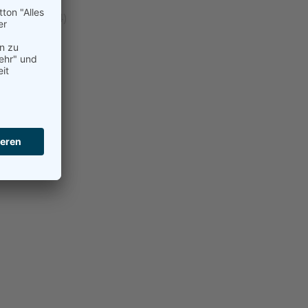
llgemein
(24)
Beach
(21)
Damen
(192)
erren
(99)
Hobby
(2)
ugend
(59)
okal
(14)
urniere
(8)