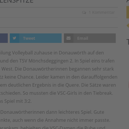
1 Kommentar
Tweet
Email
ilung Volleyball zuhause in Donauwörth auf den
und den TSV Mönchsdeggingen 2. In Spiel eins trafen
sse West. Die Donauwörtherinnen begannen sehr stark
tz keine Chance. Leider kamen in den darauffolgenden
em deutlichen Ergebnis in die Quere. Die Sätze waren
chieden. So mussten die VSC-Girls in den Tiebreak.
 Spiel mit 3:2.
Donauwörtherinnen dann leichteres Spiel. Gute
Punkte, auch wenn die Annahme nicht immer passte.
erankam, behielten die VSC-Damen die Ruhe und