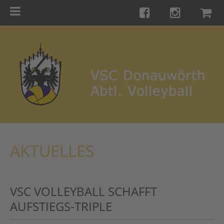
Menu
Startseite
Teams
Training
Turniere
Galerie
Links
AKTUELLES
Kontakt
Förderverein
VSC VOLLEYBALL SCHAFFT
Shop
AUFSTIEGS-TRIPLE