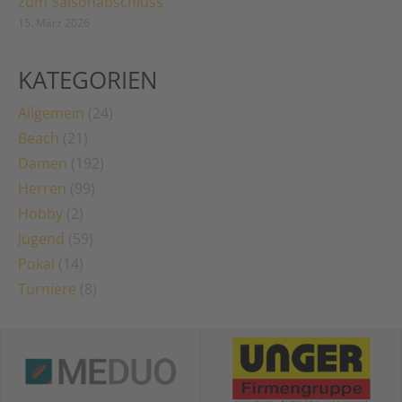
zum Saisonabschluss
15. März 2026
KATEGORIEN
Allgemein
(24)
Beach
(21)
Damen
(192)
Herren
(99)
Hobby
(2)
Jugend
(59)
Pokal
(14)
Turniere
(8)