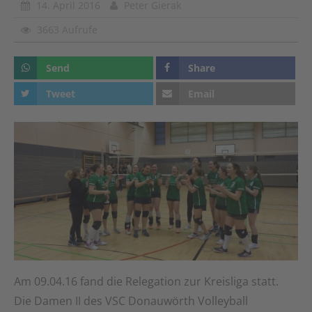
14. April 2016
Peter Gierak
3663 Aufrufe
Send
Share
Tweet
Email
Am 09.04.16 fand die Relegation zur Kreisliga statt.
Die Damen II des VSC Donauwörth Volleyball