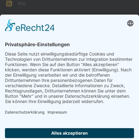
RSS
FORMULARE
AUFNAHMEANTRAG
Abteilungsbeitrag aktive Spieler:
Jugendliche unter 18: 25 EUR
Erwachsene: 50 EUR
UMMELDEANTRAG
ÜBUNGSLEITERZUWENDUNGEN
INTERNE DOKUMENTE
VSC DONAUWÖRTH ABTL. VOLLEYBALL
© 2026
Impressum
Datenschutz