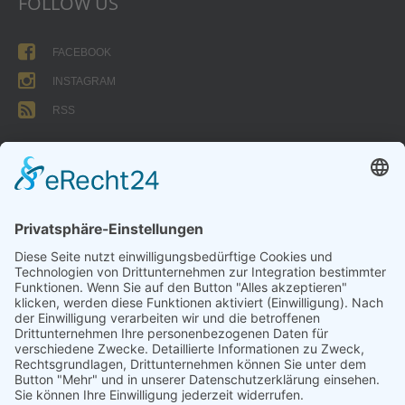
FOLLOW US
FACEBOOK
INSTAGRAM
RSS
FORMULARE
AUFNAHMEANTRAG
Abteilungsbeitrag aktive Spieler:
Jugendliche unter 18: 25 EUR
Erwachsene: 50 EUR
UMMELDEANTRAG
ÜBUNGSLEITERZUWENDUNGEN
INTERNE DOKUMENTE