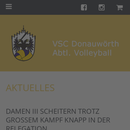
Menu
Startseite
Teams
Training
Turniere
Galerie
Links
AKTUELLES
Kontakt
Förderverein
DAMEN III SCHEITERN TROTZ
Shop
GROSSEM KAMPF KNAPP IN DER R
ELEGATION