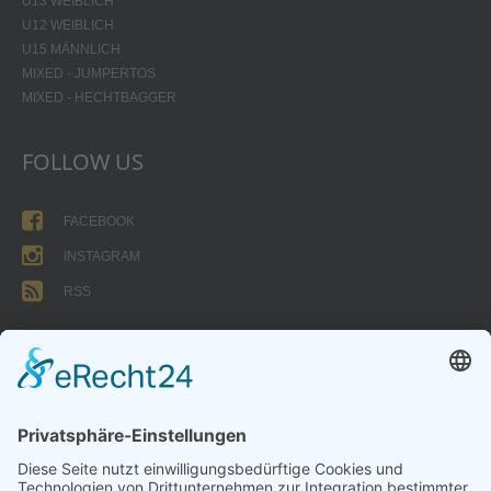
U13 WEIBLICH
U12 WEIBLICH
U15 MÄNNLICH
MIXED - JUMPERTOS
MIXED - HECHTBAGGER
FOLLOW US
FACEBOOK
INSTAGRAM
RSS
FORMULARE
AUFNAHMEANTRAG
Abteilungsbeitrag aktive Spieler:
Jugendliche unter 18: 25 EUR
Erwachsene: 50 EUR