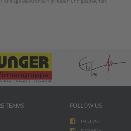
 Anfrage elektronisch erhoben und gespeichert
E TEAMS
FOLLOW US
1
FACEBOOK
2
INSTAGRAM