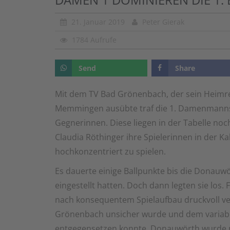
21. Januar 2019
Peter Gierak
1784 Aufrufe
Send
Share
Mit dem TV Bad Grönenbach, der sein Heimr
Memmingen ausübte traf die 1. Damenmannsc
Gegnerinnen. Diese liegen in der Tabelle n
Claudia Röthinger ihre Spielerinnen in der Ka
hochkonzentriert zu spielen.
Es dauerte einige Ballpunkte bis die Donauw
eingestellt hatten. Doch dann legten sie lo
nach konsequentem Spielaufbau druckvoll ve
Grönenbach unsicher wurde und dem variabl
entgegensetzen konnte. Donauwörth wurde n