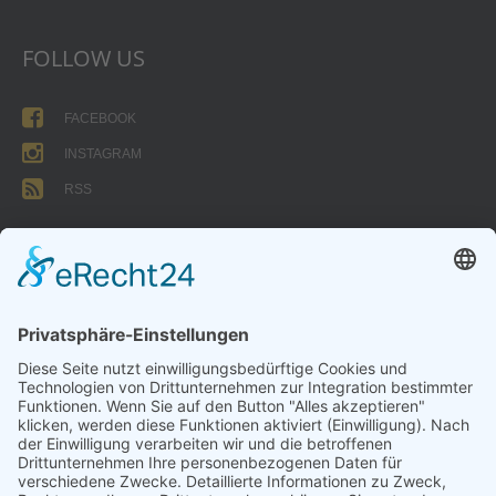
FOLLOW US
FACEBOOK
INSTAGRAM
RSS
FORMULARE
AUFNAHMEANTRAG
Abteilungsbeitrag aktive Spieler:
Jugendliche unter 18: 25 EUR
Erwachsene: 50 EUR
UMMELDEANTRAG
ÜBUNGSLEITERZUWENDUNGEN
INTERNE DOKUMENTE