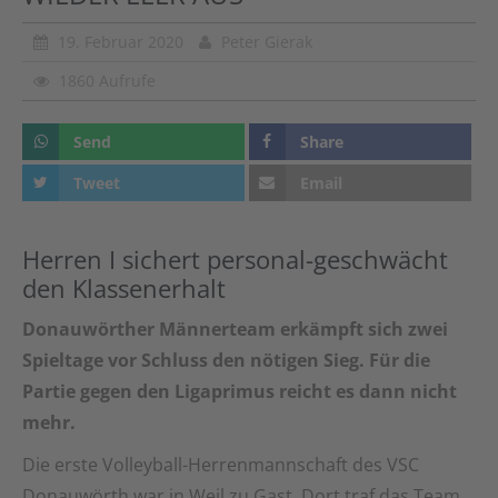
19. Februar 2020
Peter Gierak
1860 Aufrufe
Send
Share
Tweet
Email
Herren I sichert personal-geschwächt
den Klassenerhalt
Donauwörther Männerteam erkämpft sich zwei
Spieltage vor Schluss den nötigen Sieg. Für die
Partie gegen den Ligaprimus reicht es dann nicht
mehr.
Die erste Volleyball-Herrenmannschaft des VSC
Donauwörth war in Weil zu Gast. Dort traf das Team