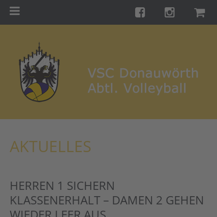
Menu
Startseite
Teams
Training
Turniere
Galerie
Links
AKTUELLES
Kontakt
Förderverein
HERREN 1 SICHERN
Shop
KLASSENERHALT – DAMEN 2 GEHEN
WIEDER LEER AUS