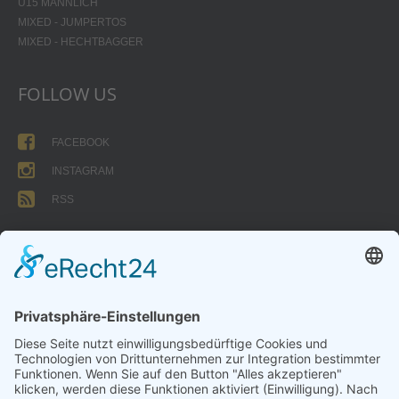
U15 MÄNNLICH
MIXED - JUMPERTOS
MIXED - HECHTBAGGER
FOLLOW US
FACEBOOK
INSTAGRAM
RSS
FORMULARE
AUFNAHMEANTRAG
Abteilungsbeitrag aktive Spieler:
Jugendliche unter 18: 25 EUR
Erwachsene: 50 EUR
UMMELDEANTRAG
ÜBUNGSLEITERZUWENDUNGEN