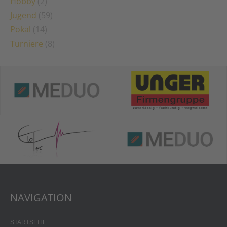
Hobby
(2)
Jugend
(59)
Pokal
(14)
Turniere
(8)
NAVIGATION
STARTSEITE