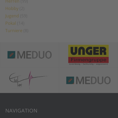
Herren
(99)
Hobby
(2)
Jugend
(59)
Pokal
(14)
Turniere
(8)
NAVIGATION