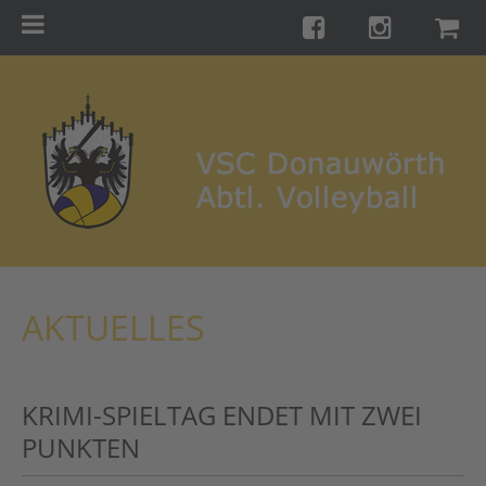
Menu
Startseite
Teams
Training
Turniere
Galerie
Links
AKTUELLES
Kontakt
Förderverein
KRIMI-SPIELTAG ENDET MIT ZWEI
Shop
PUNKTEN