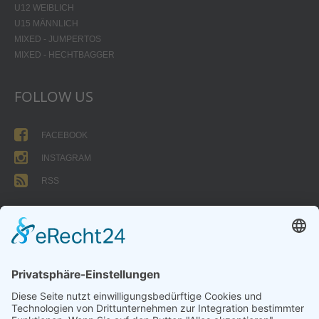
U12 WEIBLICH
U15 MÄNNLICH
MIXED - JUMPERTOS
MIXED - HECHTBAGGER
FOLLOW US
FACEBOOK
INSTAGRAM
RSS
FORMULARE
AUFNAHMEANTRAG
Abteilungsbeitrag aktive Spieler:
Jugendliche unter 18: 25 EUR
Erwachsene: 50 EUR
UMMELDEANTRAG