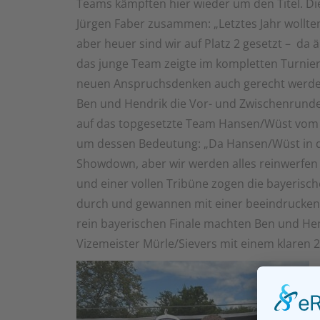
Teams kämpften hier wieder um den Titel. Di
Jürgen Faber zusammen: „Letztes Jahr wollten
aber heuer sind wir auf Platz 2 gesetzt – da 
das junge Team zeigte im kompletten Turnier
neuen Anspruchsdenken auch gerecht werden 
Ben und Hendrik die Vor- und Zwischenrunden
auf das topgesetzte Team Hansen/Wüst vom 
um dessen Bedeutung: „Da Hansen/Wüst in de
Showdown, aber wir werden alles reinwerfen
und einer vollen Tribüne zogen die bayeris
durch und gewannen mit einer beeindruckende
rein bayerischen Finale machten Ben und He
Vizemeister Mürle/Sievers mit einem klaren 2: