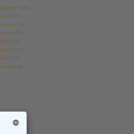
llgemein
(24)
Beach
(21)
Damen
(192)
erren
(99)
Hobby
(2)
ugend
(59)
okal
(14)
urniere
(8)