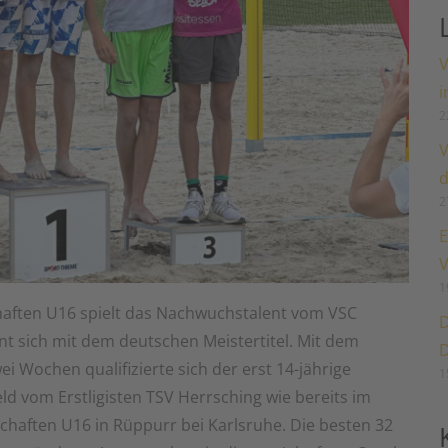
V
i
2
V
d
2
E
V
1
haften U16 spielt das Nachwuchstalent vom VSC
D
t sich mit dem deutschen Meistertitel. Mit dem
D
i Wochen qualifizierte sich der erst 14-jährige
1
d vom Erstligisten TSV Herrsching wie bereits im
chaften U16 in Rüppurr bei Karlsruhe. Die besten 32