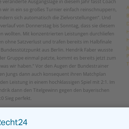
e veränderte Ausgangslage in diesem Jahr fasst Coach
A
 wir in ein so großes Turnier einfach reinschnuppern,
ändern sich automatisch die Zielvorstellungen“. Und
verlauf von Donnerstag bis Sonntag, dass sie diesem
H
wollten. Mit konzentrierten Leistungen durchliefen
 ohne Satzverlust und trafen bereits im Halbfinale
J
Bundesstützpunkt aus Berlin. Hendrik Faber wusste
P
r Gruppe einmal patzte, kommt es bereits jetzt zum
T
 was wir haben.“ Vor den Augen der Bundestrainer
chen Jungs dann auch konsequent ihren Matchplan
n Leistung in einem hochklassigen Spiel mit 2:1. Im
ndrik dann den Titelgewinn gegen den bayerischen
0 Sieg perfekt.