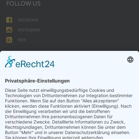
FOLLOW US
FACEBOOK
INSTAGRAM
RSS
FORMULARE
AUFNAHMEANTRAG
Abteilungsbeitrag aktive Spieler:
Jugendliche unter 18: 25 EUR
Erwachsene: 50 EUR
UMMELDEANTRAG
ÜBUNGSLEITERZUWENDUNGEN
INTERNE DOKUMENTE