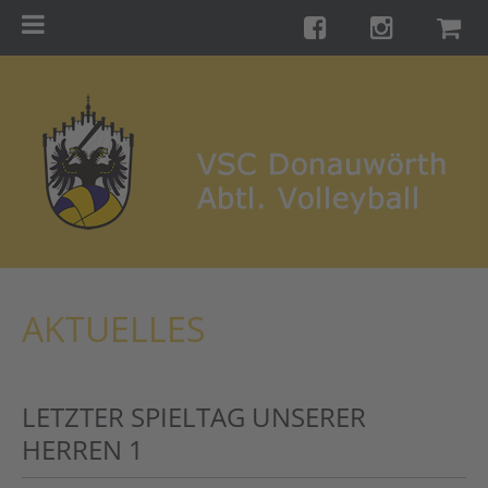
Menu
Startseite
Teams
Training
Turniere
Galerie
Links
AKTUELLES
Kontakt
Förderverein
LETZTER SPIELTAG UNSERER
Shop
HERREN 1