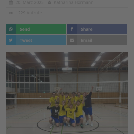
20. März 2025
Katharina Hörmann
1229 Aufrufe
Send
Share
Tweet
Email