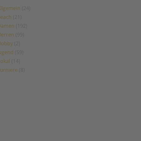
llgemein
(24)
Beach
(21)
Damen
(192)
erren
(99)
Hobby
(2)
ugend
(59)
okal
(14)
urniere
(8)