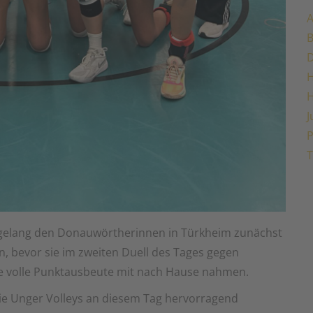
A
H
J
P
T
n gelang den Donauwörtherinnen in Türkheim zunächst
en, bevor sie im zweiten Duell des Tages gegen
e volle Punktausbeute mit nach Hause nahmen.
 die Unger Volleys an diesem Tag hervorragend