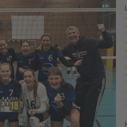
V
i
2
V
d
2
E
V
1
D
D
1