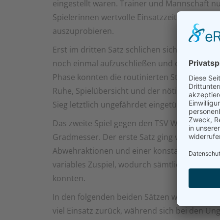
eingestellt waren. Trainer und Mannschaft n
Spielerinnen wertvolle Einsatzzeiten zu erm
auszuprobieren.
Erst im dritten Satz schlichen sich kleinere 
noch einmal aufzuschließen und die Partie e
Phase konnten die routinierten Stammspieler
Ruhe, Spielübersicht und der nötigen Durchse
Sieg letztlich ungefährdet eingetütet wurde (2
Das zweite Spiel gegen den TSV Weißenhorn 
Gradmesser. Der erste Satz ging verdient an
Abwehraktionen und einer konstanten Annah
variables Zuspiel, wodurch sämtliche Angreif
konnten.
In den folgenden beiden Sätzen wurde das Ma
viel Einsatz zurück, während sich bei den Un