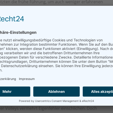
utzten die frühe Führung, um auch weniger erfahrenen
öglichen und verschiedene Positionskombinationen
Unsicherheiten ein. Türkheim nutzte diese Phase, um
nger zu gestalten. Doch in dieser entscheidenden
innen Pauline Regler und Helena Schreitmüller mit
tzungskraft das Team stabilisieren, sodass der 3:0-
5:10, 25:10, 26:24).
entwickelte sich dagegen zu einem echten
 die Donauwörtherinnen, die mit starken
me überzeugten. Diese Präzision ermöglichte ein
erinnen wirkungsvoll in Szene gesetzt werden
tch deutlich intensiver. Weißenhorn kämpfte sich mit
ger Volleys vermehrt Eigenfehler einschlichen. Doch