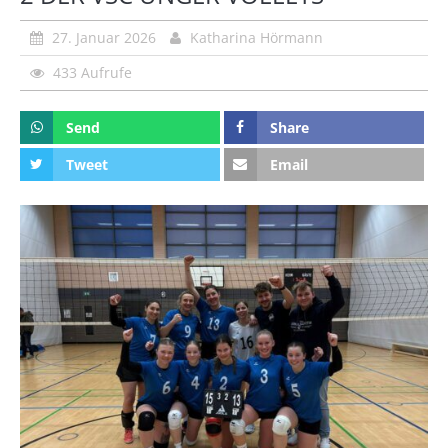
27. Januar 2026
Katharina Hörmann
433 Aufrufe
Send
Share
Tweet
Email