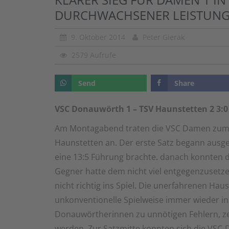
DURCHWACHSENER LEISTUN
9. Oktober 2014
Peter Gierak
2579 Aufrufe
Send
Share
VSC Donauwörth 1 – TSV Haunstetten 2 3:0 (
Am Montagabend traten die VSC Damen zum P
Haunstetten an. Der erste Satz begann ausgeg
eine 13:5 Führung brachte. danach konnten d
Gegner hatte dem nicht viel entgegenzusetze
nicht richtig ins Spiel. Die unerfahrenen Ha
unkonventionelle Spielweise immer wieder in
Donauwörtherinnen zu unnötigen Fehlern, zei
werden. Zur Satzmitte konnten sich die VSC