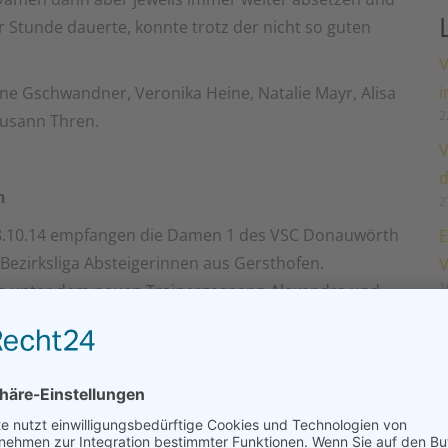
r Stunde dauerte, konnte trotz der nicht so guten
V
i
ne Gschwandner, Veronika Heine, Natalie Mayr, Alisa
2
Susann Thren.
V
d
h
2
 18.10.14 empfangen die Damen 1 des VSC Donauwörth
E
Bezirksliga Absteigerinnen aus Gersthofen.
V
1
sich unter dem neuen Trainergespann Alexandra und
D
D
1
MENTAR GESCHRIEBEN.