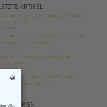
LETZTE ARTIKEL
SC Unger Volleys Damen 1 gelingt der Aufstieg
n die Landesliga
2. April 2026
SC Unger Volleys Herren 1 qualifizieren sich für
ie Relegation zur Bezirksliga
7. März 2026
rfolgreicher Abschluss für die VSC Unger
olleys Damen 1
9. März 2026
oppelter Heimsieg für unsere VSC Unger
amen 2 zum Saisonabschluss
5. März 2026
KATEGORIEN