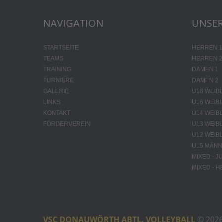
NAVIGATION
UNSER
STARTSEITE
HERREN 
TEAMS
HERREN 
TRAINING
DAMEN 1
TURNIERE
DAMEN 2
GALERIE
U18 WEIB
LINKS
U16 WEIB
KONTAKT
U14 WEIB
FÖRDERVEREIN
U13 WEIB
U12 WEIB
U15 MÄNN
MIXED - 
MIXED - 
VSC DONAUWÖRTH ABTL. VOLLEYBALL
© 202