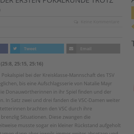
G
Keine Kommentare
Tweet
Email
25:8, 25:15, 25:16)
okalspiel bei der Kreisklasse-Mannschaft des TSV
lichen, bis eine Aufschlagsserie von Natalie Mayr
ie Donauwörtherinnen in ihr Spiel finden und der
n. In Satz zwei und drei fanden die VSC-Damen weiter
ustetterinnen brachten den VSC durch ihre
 brenzlig Situationen. Diese zwangen die
tweise musste sogar ein kleiner Rückstand aufgeholt
-Damen dann aber jeweils immer weiter absetzen und