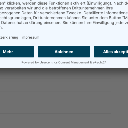
A
ENTAR
t. Erforderliche Felder sind mit
*
markiert.
H
J
P
T