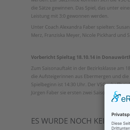
die Sätze gewinnen. Das Spiel, das unter eine
Leistung mit 3:0 gewonnen werden.
Unter Coach Alexandra Faber spielten: Susan
Merz, Franziska Meyer, Nicole Pickhard und 
Vorbericht Spieltag 18.10.14 in Donauwört
Zum Saisonauftakt in der Bezirksklasse am
die Aufsteigerinnen aus Ebermergen und die 
Spielbeginn ist 14:30 Uhr. Der VSC erhofft 
Jürgen Faber sie ersten zwei Saisonsiege.
ES WURDE NOCH KEIN KOM