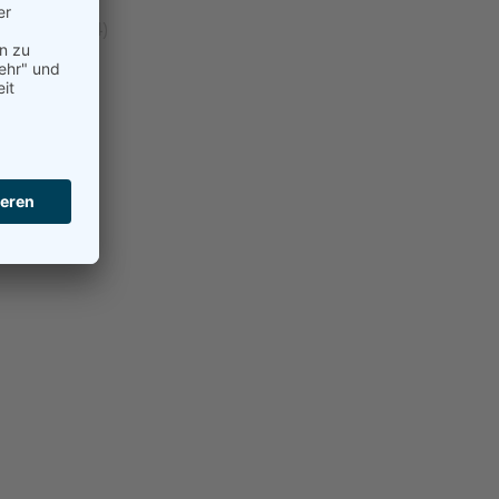
llgemein
(24)
Beach
(21)
Damen
(192)
erren
(99)
Hobby
(2)
ugend
(59)
okal
(14)
urniere
(8)