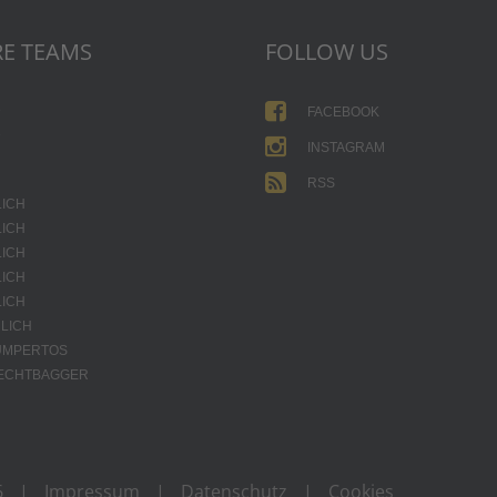
E TEAMS
FOLLOW US
1
FACEBOOK
2
INSTAGRAM
RSS
LICH
LICH
LICH
LICH
LICH
LICH
JUMPERTOS
HECHTBAGGER
6
|
Impressum
|
Datenschutz
|
Cookies