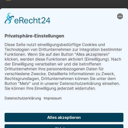
FORMULARE
AUFNAHMEANTRAG
Abteilungsbeitrag aktive Spieler:
Jugendliche unter 18: 25 EUR
Erwachsene: 50 EUR
UMMELDEANTRAG
ÜBUNGSLEITERZUWENDUNGEN
INTERNE DOKUMENTE
VSC DONAUWÖRTH ABTL. VOLLEYBALL
© 2026
Impressum
Datenschutz