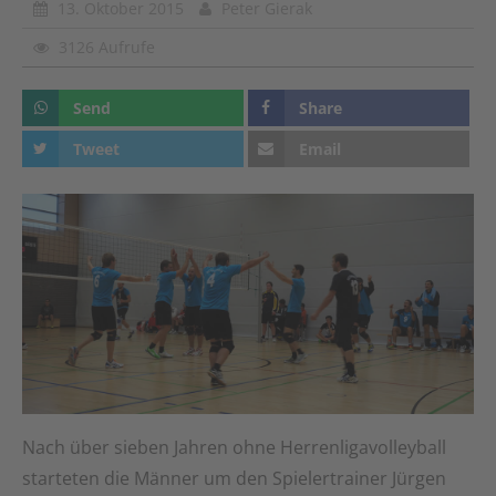
13. Oktober 2015
Peter Gierak
3126 Aufrufe
Send
Share
Tweet
Email
Nach über sieben Jahren ohne Herrenligavolleyball
starteten die Männer um den Spielertrainer Jürgen