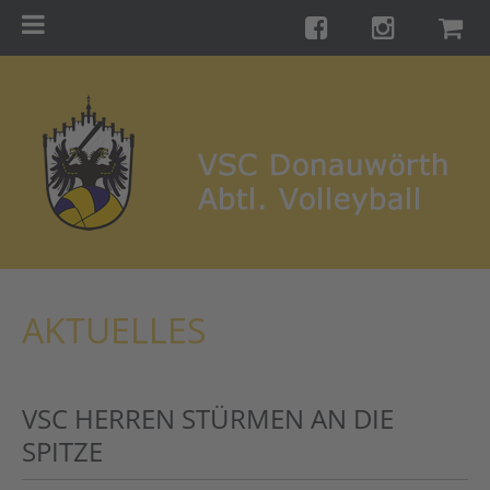
Menu
Startseite
Teams
Training
Turniere
Galerie
Links
AKTUELLES
Kontakt
Förderverein
VSC HERREN STÜRMEN AN DIE
Shop
SPITZE