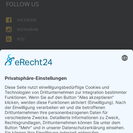
FOLLOW US
FACEBOOK
INSTAGRAM
RSS
FORMULARE
AUFNAHMEANTRAG
Abteilungsbeitrag aktive Spieler:
Jugendliche unter 18: 25 EUR
Erwachsene: 50 EUR
UMMELDEANTRAG
ÜBUNGSLEITERZUWENDUNGEN
INTERNE DOKUMENTE