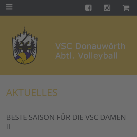
Menu
Startseite
Teams
Training
Turniere
Galerie
Links
AKTUELLES
Kontakt
Förderverein
BESTE SAISON FÜR DIE VSC DAMEN
Shop
II