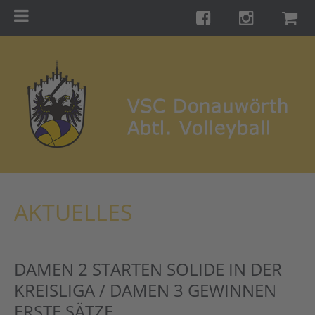
Menu
Startseite
Teams
Training
Turniere
Galerie
Links
AKTUELLES
Kontakt
Förderverein
DAMEN 2 STARTEN SOLIDE IN DER
Shop
KREISLIGA / DAMEN 3 GEWINNEN
ERSTE SÄTZE