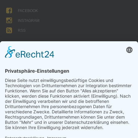
FACEBOOK
INSTAGRAM
RSS
FORMULARE
AUFNAHMEANTRAG
Abteilungsbeitrag aktive Spieler:
Jugendliche unter 18: 25 EUR
Erwachsene: 50 EUR
UMMELDEANTRAG
ÜBUNGSLEITERZUWENDUNGEN
INTERNE DOKUMENTE