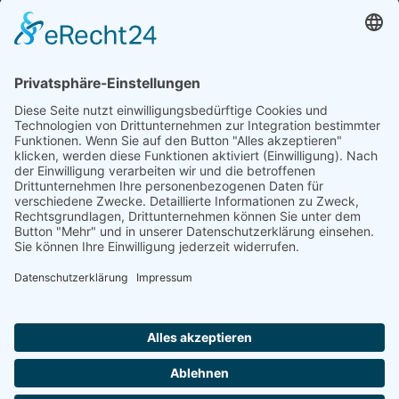
FORMULARE
AUFNAHMEANTRAG
Abteilungsbeitrag aktive Spieler:
Jugendliche unter 18: 25 EUR
Erwachsene: 50 EUR
UMMELDEANTRAG
ÜBUNGSLEITERZUWENDUNGEN
INTERNE DOKUMENTE
VSC DONAUWÖRTH ABTL. VOLLEYBALL
© 2026
Impressum
Datenschutz
Cookies