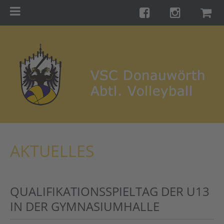
Menu
Startseite
Teams
Training
Turniere
Galerie
Links
AKTUELLES
Kontakt
Förderverein
QUALIFIKATIONSSPIELTAG DER U13
Shop
IN DER GYMNASIUMHALLE