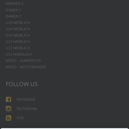
HERREN 2
DAMEN 1
DAMEN 2
U18 WEIBLICH
U16 WEIBLICH
U14 WEIBLICH
U13 WEIBLICH
U12 WEIBLICH
U15 MÄNNLICH
MIXED - JUMPERTOS
MIXED - HECHTBAGGER
FOLLOW US
FACEBOOK
INSTAGRAM
RSS