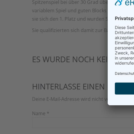
Spitzenspiel bei über 30 Grad überzeugten Ei
variablem Spiel und guten Blocks und auch mi
sie sich den 1. Platz und wurden Schwäbische
Sie qualifizierten sich damit zur Bayerischen 
ES WURDE NOCH KEIN KOM
HINTERLASSE EINEN KOMM
Deine E-Mail-Adresse wird nicht veröffentlich
Name
*