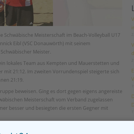
V
i
e Schwäbische Meisterschaft im Beach-Volleyball U17
2
nnick Eibl (VSC Donauw
örth) mit seinem
V
 Schwäbischer Meister.
d
2
n ein lokales Team aus Kempten und Mauerstetten und
E
 mit 21:12. Im zweiten Vorrundenspiel steigerte sich
V
nen 21:19.
1
gruppe beweisen. Ging es dort gegen eigens angereiste
D
hwäbischen Meisterschaft vom Verband zugelassen
D
er besser und besiegten die ersten Gegner mit
1
en Sieger der Gruppe gegenüber. In einem spannenden