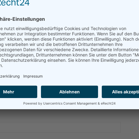
bl/Gärtner mit
A
t der nötigen Portion Coolness. Mit 21:19 sicherten
r Meister U17 im Beach-Volleyball.
Meisterschaft am 01./02. Juli in Schwandorf.
H
J
MENTAR GESCHRIEBEN.
P
T
ENTAR
t. Erforderliche Felder sind mit
*
markiert.