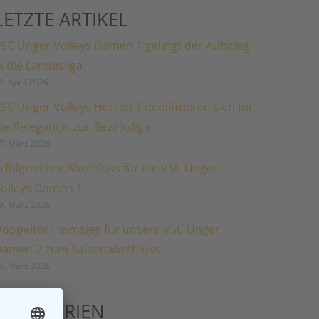
LETZTE ARTIKEL
SC Unger Volleys Damen 1 gelingt der Aufstieg
n die Landesliga
2. April 2026
SC Unger Volleys Herren 1 qualifizieren sich für
ie Relegation zur Bezirksliga
7. März 2026
rfolgreicher Abschluss für die VSC Unger
olleys Damen 1
9. März 2026
oppelter Heimsieg für unsere VSC Unger
amen 2 zum Saisonabschluss
5. März 2026
KATEGORIEN