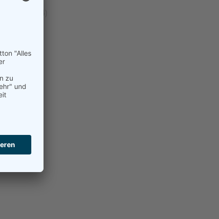
llgemein
(24)
Beach
(21)
Damen
(192)
erren
(99)
Hobby
(2)
ugend
(59)
okal
(14)
urniere
(8)