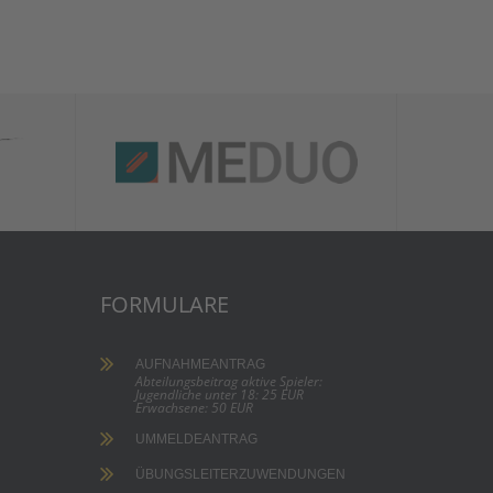
FORMULARE
AUFNAHMEANTRAG
Abteilungsbeitrag aktive Spieler:
Jugendliche unter 18: 25 EUR
Erwachsene: 50 EUR
UMMELDEANTRAG
ÜBUNGSLEITERZUWENDUNGEN