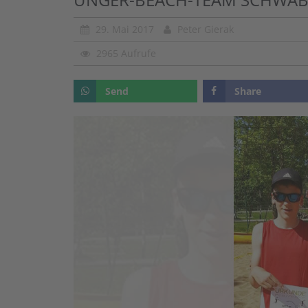
29. Mai 2017
Peter Gierak
2965 Aufrufe
Send
Share