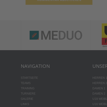
Alternative:
NAVIGATION
UNSER
STARTSEITE
HERREN 
TEAMS
HERREN 
TRAINING
DAMEN 1
TURNIERE
DAMEN 2
GALERIE
U18 WEIB
LINKS
U16 WEIB