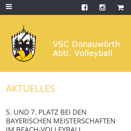
Menu
Startseite
Teams
Training
Turniere
Galerie
Links
AKTUELLES
Kontakt
Förderverein
5. UND 7. PLATZ BEI DEN
Shop
BAYERISCHEN MEISTERSCHAFTEN
IM BEACH-VOLLEYBALL