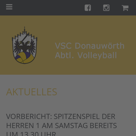
Menu
Startseite
Teams
Training
Turniere
Galerie
Links
AKTUELLES
Kontakt
Förderverein
VORBERICHT: SPITZENSPIEL DER
Shop
HERREN 1 AM SAMSTAG BEREITS
UM 13.30 UHR