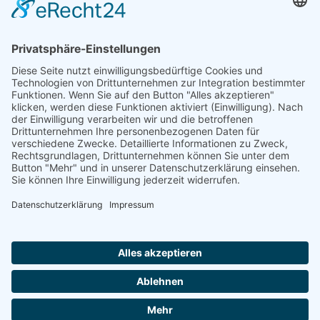
AUFNAHMEANTRAG
Abteilungsbeitrag aktive Spieler:
Jugendliche unter 18: 25 EUR
Erwachsene: 50 EUR
UMMELDEANTRAG
ÜBUNGSLEITERZUWENDUNGEN
INTERNE DOKUMENTE
VSC DONAUWÖRTH ABTL. VOLLEYBALL
© 2026
Impressum
Datenschutz
Cookies