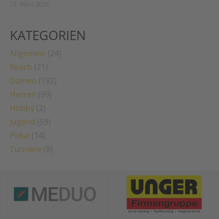
15. März 2026
KATEGORIEN
Allgemein
(24)
Beach
(21)
Damen
(192)
Herren
(99)
Hobby
(2)
Jugend
(59)
Pokal
(14)
Turniere
(8)