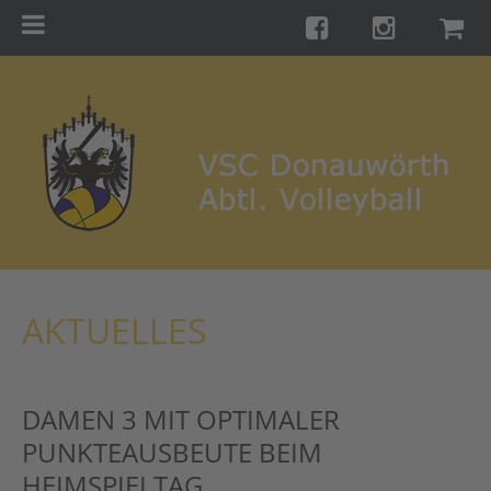
Menu
Startseite
Teams
Training
Turniere
Galerie
Links
AKTUELLES
Kontakt
Förderverein
DAMEN 3 MIT OPTIMALER
Shop
PUNKTEAUSBEUTE BEIM
HEIMSPIELTAG