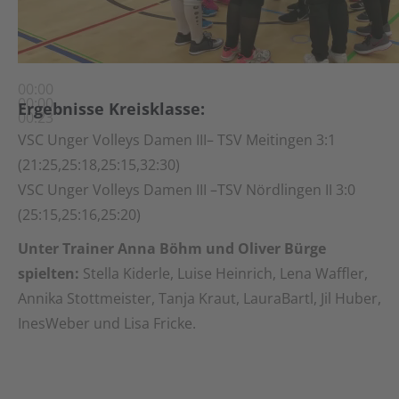
00:00
00:00
Ergebnisse Kreisklasse:
00:23
VSC Unger Volleys Damen III– TSV Meitingen 3:1
(21:25,25:18,25:15,32:30)
VSC Unger Volleys Damen III –TSV Nördlingen II 3:0
(25:15,25:16,25:20)
Unter Trainer Anna Böhm und Oliver Bürge
spielten:
Stella Kiderle, Luise Heinrich, Lena Waffler,
Annika Stottmeister, Tanja Kraut, LauraBartl, Jil Huber,
InesWeber und Lisa Fricke.