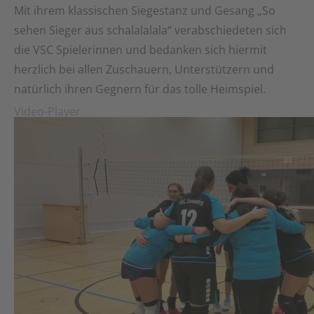
Mit ihrem klassischen Siegestanz und Gesang „So
sehen Sieger aus schalalalala“ verabschiedeten sich
die VSC Spielerinnen und bedanken sich hiermit
herzlich bei allen Zuschauern, Unterstützern und
natürlich ihren Gegnern für das tolle Heimspiel.
Video-Player