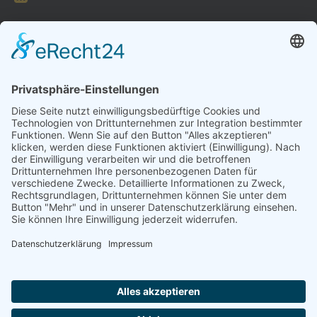
FORMULARE
AUFNAHMEANTRAG
Abteilungsbeitrag aktive Spieler:
Jugendliche unter 18: 25 EUR
Erwachsene: 50 EUR
UMMELDEANTRAG
ÜBUNGSLEITERZUWENDUNGEN
INTERNE DOKUMENTE
VSC DONAUWÖRTH ABTL. VOLLEYBALL
© 2026
Impressum
Datenschutz