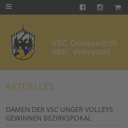
Menu
Startseite
Teams
Training
Turniere
Galerie
Links
AKTUELLES
Kontakt
Förderverein
DAMEN DER VSC UNGER VOLLEYS
Shop
GEWINNEN BEZIRKSPOKAL