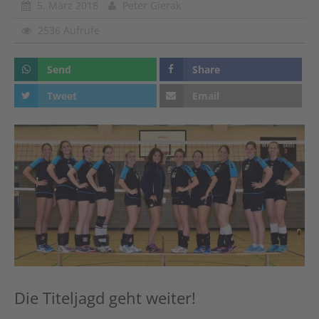
5. März 2018
Peter Gierak
2536 Aufrufe
Send
Share
Tweet
Email
Die Titeljagd geht weiter!