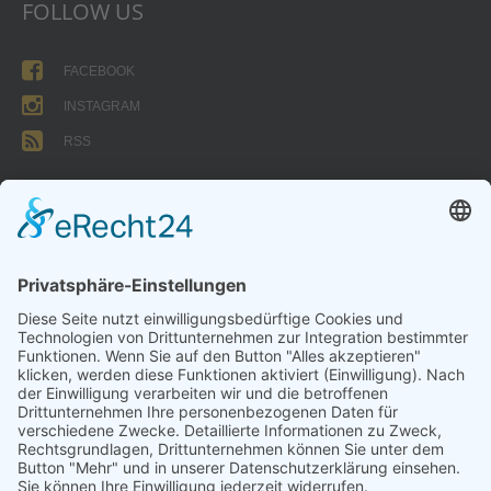
FOLLOW US
FACEBOOK
INSTAGRAM
RSS
FORMULARE
AUFNAHMEANTRAG
Abteilungsbeitrag aktive Spieler:
Jugendliche unter 18: 25 EUR
Erwachsene: 50 EUR
UMMELDEANTRAG
ÜBUNGSLEITERZUWENDUNGEN
INTERNE DOKUMENTE