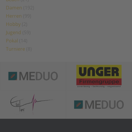
Damen
(192)
Herren
(99)
Hobby
(2)
Jugend
(59)
Pokal
(14)
Turniere
(8)