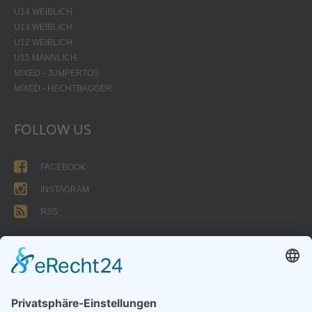
U14 WEIBLICH
U13 WEIBLICH
U12 WEIBLICH
U15 MÄNNLICH
MIXED - JUMPERTOS
MIXED - HECHTBAGGER
FOLLOW US
FACEBOOK
INSTAGRAM
RSS
FORMULARE
AUFNAHMEANTRAG
Abteilungsbeitrag aktive Spieler:
Jugendliche unter 18: 25 EUR