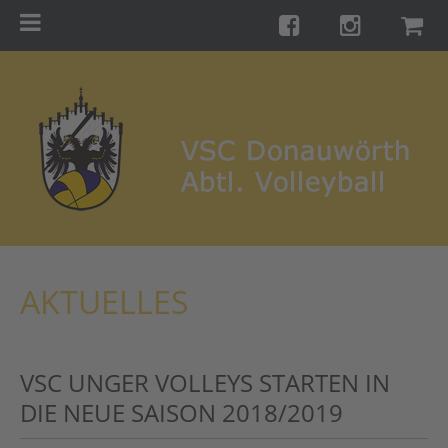
Menu
Startseite
Teams
Training
Turniere
Galerie
Links
AKTUELLES
Kontakt
Förderverein
VSC UNGER VOLLEYS STARTEN IN
Shop
DIE NEUE SAISON 2018/2019