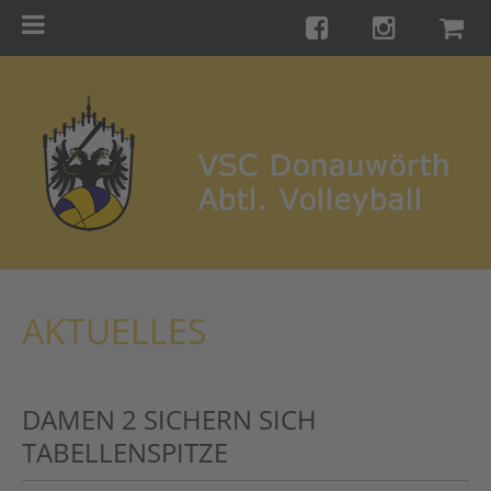
Menu
Startseite
Teams
Training
Turniere
Galerie
Links
AKTUELLES
Kontakt
Förderverein
DAMEN 2 SICHERN SICH
Shop
TABELLENSPITZE