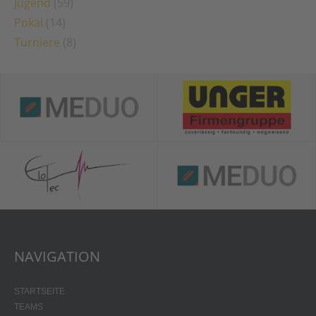
Jugend
(59)
Pokal
(14)
Turniere
(8)
NAVIGATION
STARTSEITE
TEAMS