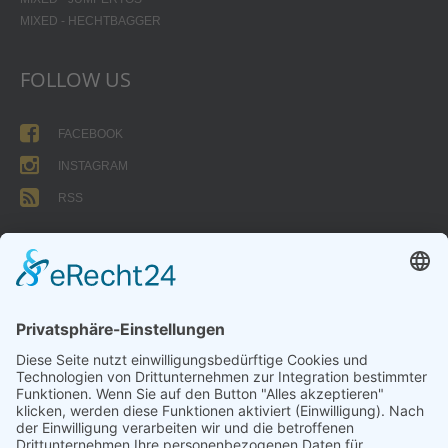
MIXED - HECHTBAGGER
FOLLOW US
FACEBOOK
INSTAGRAM
RSS
FORMULARE
AUFNAHMEANTRAG
Abteilungsbeitrag aktive Spieler:
Jugendliche unter 18: 25 EUR
Erwachsene: 50 EUR
UMMELDEANTRAG
ÜBUNGSLEITERZUWENDUNGEN
INTERNE DOKUMENTE