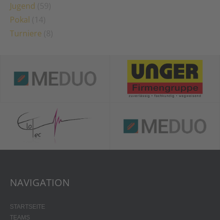
Jugend
(59)
Pokal
(14)
Turniere
(8)
NAVIGATION
STARTSEITE
TEAMS