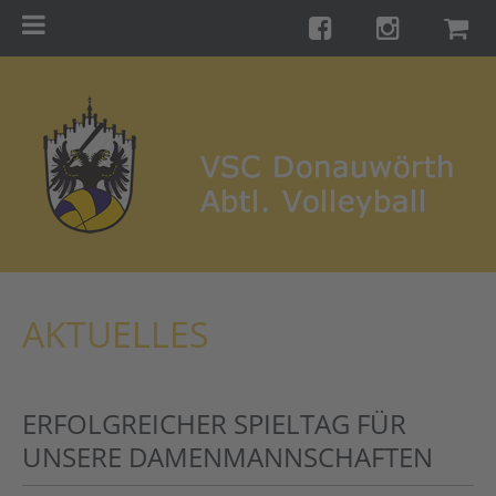
Menu
Startseite
Teams
Training
Turniere
Galerie
Links
AKTUELLES
Kontakt
Förderverein
ERFOLGREICHER SPIELTAG FÜR
Shop
UNSERE DAMENMANNSCHAFTEN