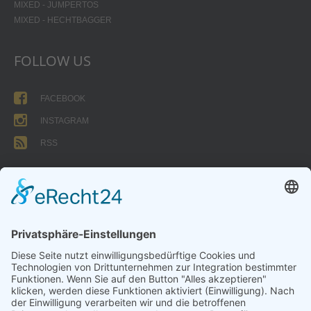
MIXED - JUMPERTOS
MIXED - HECHTBAGGER
FOLLOW US
FACEBOOK
INSTAGRAM
RSS
FORMULARE
AUFNAHMEANTRAG
Abteilungsbeitrag aktive Spieler:
Jugendliche unter 18: 25 EUR
Erwachsene: 50 EUR
UMMELDEANTRAG
ÜBUNGSLEITERZUWENDUNGEN