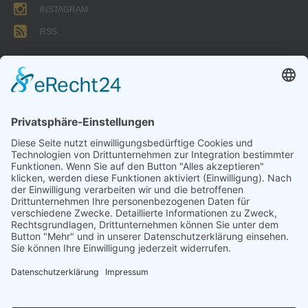
INSTAGRAM
RSS
FORMULARE
AUFNAHMEANTRAG
Abteilungsbeitrag aktive Spieler:
Jugendliche unter 18: 25 EUR
Erwachsene: 50 EUR
UMMELDEANTRAG
ÜBUNGSLEITERZUWENDUNGEN
INTERNE DOKUMENTE
VSC DONAUWÖRTH ABTL. VOLLEYBALL
© 2026