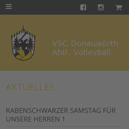
Menu
Startseite
Teams
Training
Turniere
Galerie
Links
AKTUELLES
Kontakt
Förderverein
RABENSCHWARZER SAMSTAG FÜR
Shop
UNSERE HERREN 1