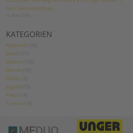
Doppelter Heimsieg für unsere VSC Unger Damen 2
zum Saisonabschluss
15. März 2026
KATEGORIEN
Allgemein
(24)
Beach
(21)
Damen
(192)
Herren
(99)
Hobby
(2)
Jugend
(59)
Pokal
(14)
Turniere
(8)