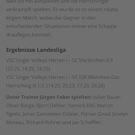
dass sie frei aufspielten und die Herrschinger
verkrampft spielten. Es wurde so zu einem relativ
engem Match, wobei der Gegner in den
entscheidenden Situationen immer eine Schippe
drauflegen konnten.
Ergebnisse Landesliga
VSC Unger Volleys Herren I – SC Vierkirchen 0:3
(22:25, 16:25, 14:25)
VSC Unger Volleys Herren I – VC DJK München-Ost-
Herrsching III 1:3 (14:25; 25:23; 17:25; 26:28)
Unter Trainer Jürgen Faber spielten:
Julian Bauer,
Oliver Bürge, Björn Dehler, Yannick Eibl, Marcin
Figiela, Jonas Gansmeier-Döbler, Florian Gnad, Jocelyn
Moreau, Richard Rohrer und Jan Scheffler.