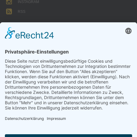
INSTAGRAM
RSS
FORMULARE
AUFNAHMEANTRAG
Abteilungsbeitrag aktive Spieler:
Jugendliche unter 18: 25 EUR
Erwachsene: 50 EUR
UMMELDEANTRAG
ÜBUNGSLEITERZUWENDUNGEN
INTERNE DOKUMENTE
VSC DONAUWÖRTH ABTL. VOLLEYBALL
© 2026
Impressum