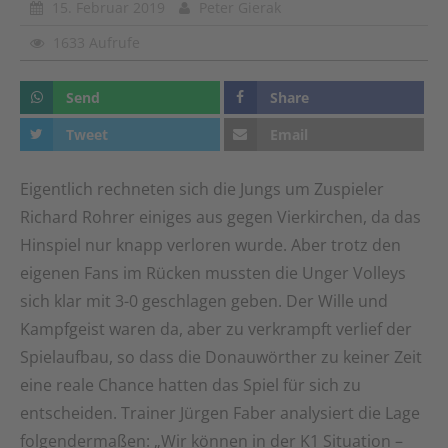
15. Februar 2019
Peter Gierak
1633 Aufrufe
Send
Share
Tweet
Email
Eigentlich rechneten sich die Jungs um Zuspieler
Richard Rohrer einiges aus gegen Vierkirchen, da das
Hinspiel nur knapp verloren wurde. Aber trotz den
eigenen Fans im Rücken mussten die Unger Volleys
sich klar mit 3-0 geschlagen geben. Der Wille und
Kampfgeist waren da, aber zu verkrampft verlief der
Spielaufbau, so dass die Donauwörther zu keiner Zeit
eine reale Chance hatten das Spiel für sich zu
entscheiden. Trainer Jürgen Faber analysiert die Lage
folgendermaßen: „Wir können in der K1 Situation –