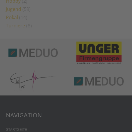
Hobby
(2)
Jugend
(59)
Pokal
(14)
Turniere
(8)
NAVIGATION
STARTSEITE