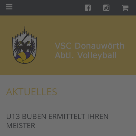
Menu
Startseite
Teams
Training
Turniere
Galerie
Links
AKTUELLES
Kontakt
Förderverein
U13 BUBEN ERMITTELT IHREN
Shop
MEISTER