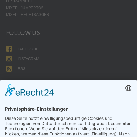
U15 MÄNNLICH
MIXED - JUMPERTOS
MIXED - HECHTBAGGER
FOLLOW US
FACEBOOK
INSTAGRAM
RSS
FORMULARE
AUFNAHMEANTRAG
Abteilungsbeitrag aktive Spieler:
Jugendliche unter 18: 25 EUR
Erwachsene: 50 EUR
UMMELDEANTRAG
ÜBUNGSLEITERZUWENDUNGEN