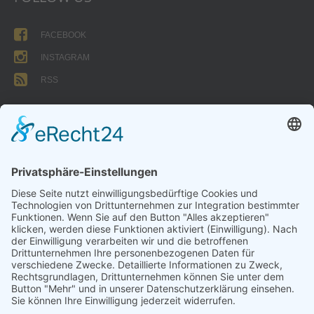
FACEBOOK
INSTAGRAM
RSS
FORMULARE
AUFNAHMEANTRAG
Abteilungsbeitrag aktive Spieler:
Jugendliche unter 18: 25 EUR
Erwachsene: 50 EUR
UMMELDEANTRAG
ÜBUNGSLEITERZUWENDUNGEN
INTERNE DOKUMENTE