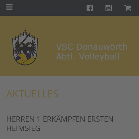
Menu
Startseite
Teams
Training
Turniere
Galerie
Links
AKTUELLES
Kontakt
Förderverein
HERREN 1 ERKÄMPFEN ERSTEN
Shop
HEIMSIEG