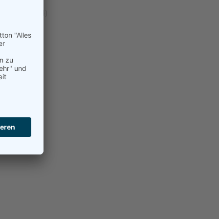
llgemein
(24)
Beach
(21)
Damen
(192)
erren
(99)
Hobby
(2)
ugend
(59)
okal
(14)
urniere
(8)