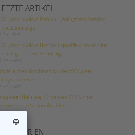
LETZTE ARTIKEL
SC Unger Volleys Damen 1 gelingt der Aufstieg
n die Landesliga
2. April 2026
SC Unger Volleys Herren 1 qualifizieren sich für
ie Relegation zur Bezirksliga
7. März 2026
rfolgreicher Abschluss für die VSC Unger
olleys Damen 1
9. März 2026
oppelter Heimsieg für unsere VSC Unger
amen 2 zum Saisonabschluss
5. März 2026
KATEGORIEN