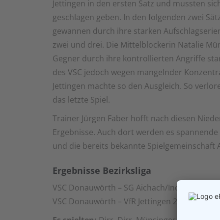
Jettingen in den ersten Satz und mussten si
geschlagen geben. In den folgenden zwei Sä
gewannen durch ihre starken Aufschlagserien
zwei und drei. Die Mittelblockerin Natalie M
Gegner durch ihre kontrollierten Angriffe sta
des VSC jedoch wegen mangelnder Konzentra
Jettingen machte so den Ausgleich. So verlor
das letzte Spiel.
Trainer Jürgen Faber hofft nach diesen Nie
Ergebnisse. Auch dort werden es spannende 
und die bereits bekannte Spielgemeinschaft 
Ergebnisse Bezirksliga
VSC Donauwörth – SG Aichach/Inchenhofen 0:3
VSC Donauwörth – VfR Jettingen 2:3 (23:25, 25: