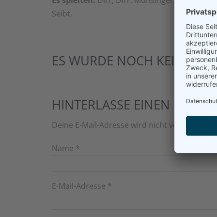
Es spielten:
Dirr, Dirr, Münsinger, Regler, Ri
Seibt.
ES WURDE NOCH KEIN KOM
HINTERLASSE EINEN KOMM
Deine E-Mail-Adresse wird nicht veröffentlich
Name
*
E-Mail-Adresse
*