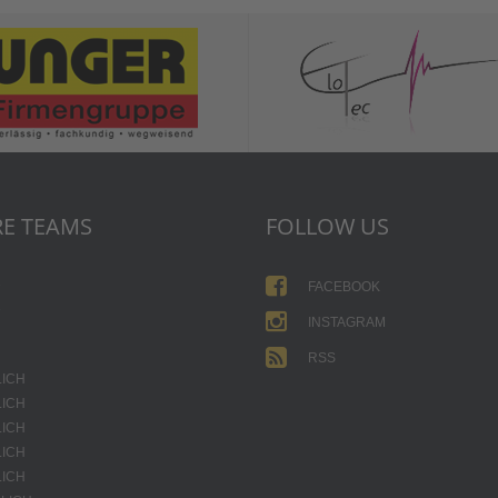
E TEAMS
FOLLOW US
1
FACEBOOK
2
INSTAGRAM
RSS
LICH
LICH
LICH
LICH
LICH