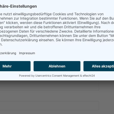
eder, Schreiber, Schreitmüller, Schrott, Schwarz und
A
H
MENTAR GESCHRIEBEN.
J
P
ENTAR
T
t. Erforderliche Felder sind mit
*
markiert.