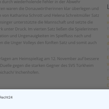
ch durch wiederholende Fehler in der Abwehr
tzen waren die Donauwörtherinnen klar überlegen und
 von Katharina Schrott und Helena Schreitmüller Satz
V
ünsinger unterstützte die Mannschaft und setzte die
i
2
rk unter Druck. Im vierten Satz ließen die Spielerinnen
tion und Ungenauigkeiten im Spielfluss nach und
V
en die Unger Volleys den fünften Satz und somit auch
d
2
E
derlagen am Heimspieltag am 12. November auf bessere
V
Duelle gegen die starken Gegner des SVS Türkheim
1
Aichach/ Inchenhofen.
D
D
1
 (18:25, 26:28, 24:26)
5, 25:15, 16:25, 12:15)