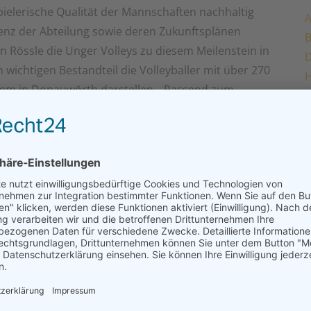
pielerische Qualität der Mannschaften nachhaltig
A
senz der Abteilung sowie deren Zukunftsplänen
 Rössle die Unger Volleys zu diesem Meilenstein in
 wichtigen Bestandteil die Volleyballer mit über 270
H
ramm in Donauwörth darstellen. „Passend zum
ache mit Oberbürgermeister Jürgen Sorré eine
J
h von 500€ an die Volleyball-Abteilung spenden zu
P
ng Fackler gratulierte der Abteilung und seinen
T
e nachfolgend dem Landrat sowie den anwesenden
n und Roland Pickhard passend zum Anlass jeweils
ch erfolgtem formalem Rahmen des Abends, ging die
 auch ein „History“-Tisch installiert, sodass alte
er bestaunt werden konnten. Begleitet durch
zahlreichen Mitglieder sowie viele Ehemalige und
eyball in Donauwörth.