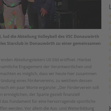
V
i
2
 lud die Abteilung Volleyball des VSC Donauwörth
V
bles Starclub in Donauwörth zu einer gemeinsamen
d
2
E
den Abteilungsleiters Uli Eibl eröffnet. Hierbei
V
enamtliche Engagement der Verantwortlichen und
1
se machten es möglich, dass wir heute hier zusammen
D
gründung eines Fördervereins, zu welchem dessen
D
noch ein paar Worte ergänzte: „Der Förderverein soll
1
 ermöglichen, der Sparte gezielt finanziell
l das Fundament für eine hervorragende sportliche
affen werden. Vor allem die Aus- und Weiterbildung