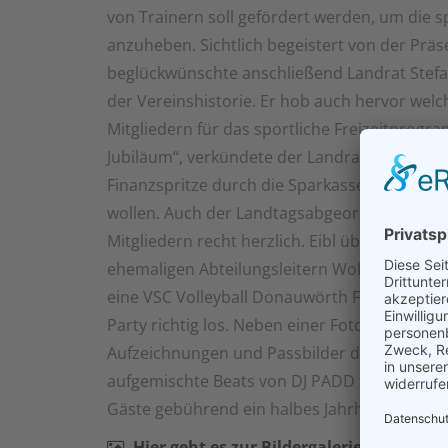
von Trainern soll gefördert werden, um die s
anzuheben. Sichtlich begeistert von der Prä
beglückwünschte anschließend Landrat Stefan
der Vereinshistorie. Er hob auch hervor welch
Mitgliedern für das sportliche Freizeitprog
Jubiläum“, verkündete der Landrat, in Abspr
Finanzspritze durch die Sparkasse Donauwört
wollen. Auch der Landtagsabgeordnete Wolfga
Mitgliedern recht herzlich. Eibl überreicht
ehemaligen Abteilungsleitern Wolfgang Thre
eine VSC Volleyball Donauwörth Fan Cap. Na
Party richtig los. Neben einer Foto-Box, wurde
Aufzeichnungen und Passbilder den Abend üb
aufgemischte Beats von DJ PADD feierten die 
Gäste gebührend ein halbes Jahrhundert Voll
Hier geht es zur Bildergalerie