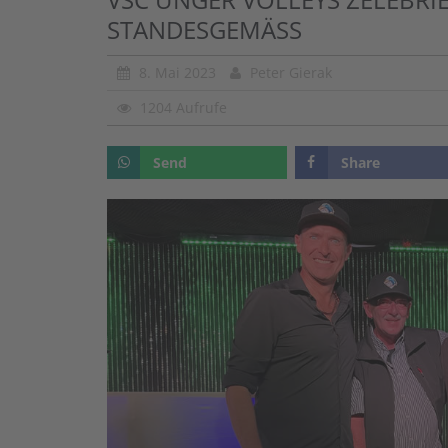
STANDESGEMÄSS
8. Mai 2023
Peter Gierak
1204 Aufrufe
Send
Share