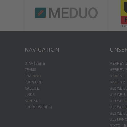
NAVIGATION
UNSER
STARTSEITE
HERREN 
TEAMS
HERREN 
TRAINING
DAMEN 1
TURNIERE
DAMEN 2
GALERIE
U18 WEIB
LINKS
U16 WEIB
KONTAKT
U14 WEIB
FÖRDERVEREIN
U13 WEIB
U12 WEIB
U15 MÄNN
MIXED - 