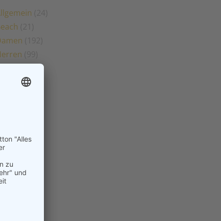
llgemein
(24)
Beach
(21)
Damen
(192)
erren
(99)
Hobby
(2)
ugend
(59)
okal
(14)
urniere
(8)