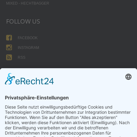
MIXED - HECHTBAGGER
FOLLOW US
FACEBOOK
INSTAGRAM
RSS
FORMULARE
AUFNAHMEANTRAG
Abteilungsbeitrag aktive Spieler:
Jugendliche unter 18: 25 EUR
Erwachsene: 50 EUR
UMMELDEANTRAG
ÜBUNGSLEITERZUWENDUNGEN
INTERNE DOKUMENTE