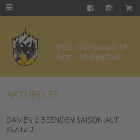
Menu
Startseite
Teams
Training
Turniere
Galerie
Links
AKTUELLES
Kontakt
Förderverein
DAMEN 2 BEENDEN SAISON AUF
Shop
PLATZ 3