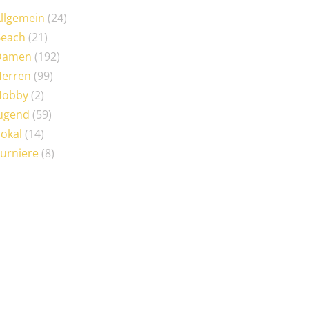
llgemein
(24)
Beach
(21)
Damen
(192)
erren
(99)
Hobby
(2)
ugend
(59)
okal
(14)
urniere
(8)