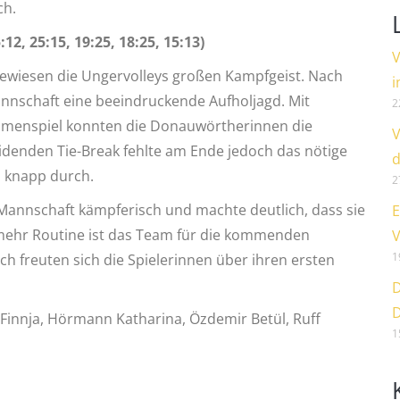
ch.
2, 25:15, 19:25, 18:25, 15:13)
V
bewiesen die Ungervolleys großen Kampfgeist. Nach
i
nnschaft eine beeindruckende Aufholjagd. Mit
2
menspiel konnten die Donauwörtherinnen die
V
idenden Tie-Break fehlte am Ende jedoch das nötige
d
h knapp durch.
2
 Mannschaft kämpferisch und machte deutlich, dass sie
E
 mehr Routine ist das Team für die kommenden
V
1
ch freuten sich die Spielerinnen über ihren ersten
D
D
e Finnja, Hörmann Katharina, Özdemir Betül, Ruff
1