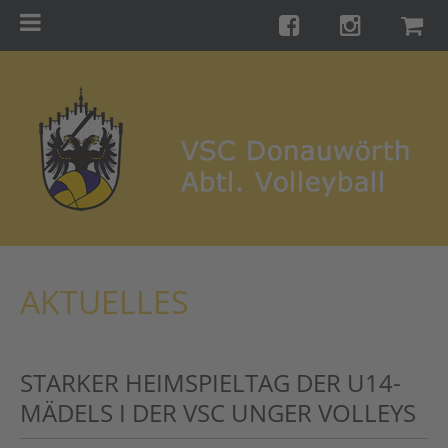
Menu
Startseite
Teams
Training
Turniere
Galerie
Links
AKTUELLES
Kontakt
Förderverein
STARKER HEIMSPIELTAG DER U14-
Shop
MÄDELS I DER VSC UNGER VOLLEYS