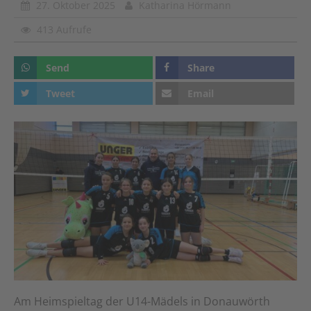
27. Oktober 2025
Katharina Hörmann
413 Aufrufe
Send
Share
Tweet
Email
Am Heimspieltag der U14-Mädels in Donauwörth