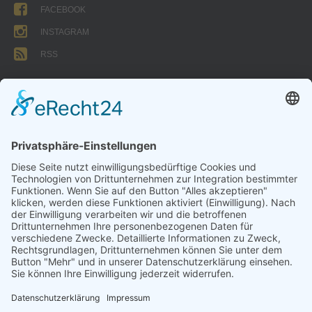
FACEBOOK
INSTAGRAM
RSS
FORMULARE
AUFNAHMEANTRAG
Abteilungsbeitrag aktive Spieler:
Jugendliche unter 18: 25 EUR
Erwachsene: 50 EUR
UMMELDEANTRAG
ÜBUNGSLEITERZUWENDUNGEN
INTERNE DOKUMENTE