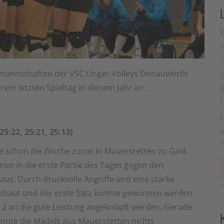
V
i
2
mannschaften der VSC Unger Volleys Donauwörth
V
rem letzten Spieltag in diesem Jahr an.
d
2
E
V
5:22, 25:21, 25:13)
1
e schon die Woche zuvor in Mauerstetten zu Gast.
D
en in die erste Partie des Tages gegen den
D
aus. Durch druckvolle Angriffe und eine starke
1
gebaut und der erste Satz konnte gewonnen werden
tz 2 an die gute Leistung angeknüpft werden. Gerade
nnte die Mädels aus Mauerstetten nichts