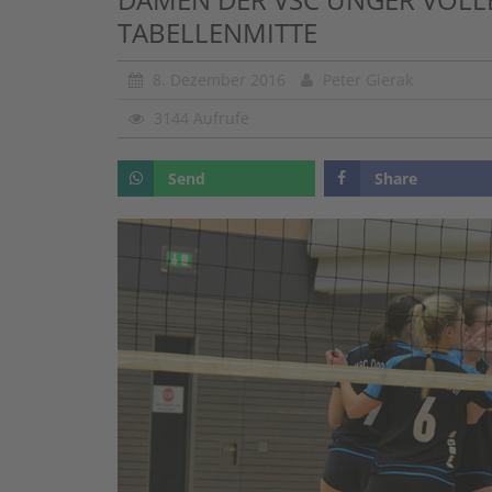
TABELLENMITTE
8. Dezember 2016
Peter Gierak
3144 Aufrufe
Send
Share