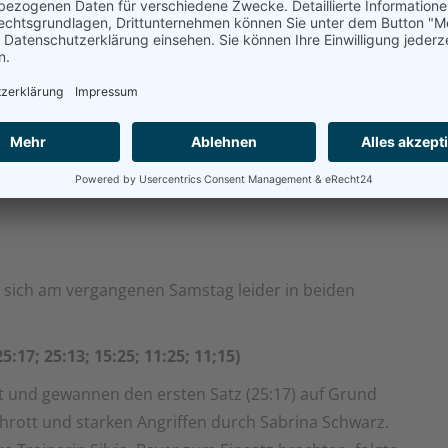
zentriertheiten. Insgesamt verlief das Spiel sehr zäh
Spiel wurde trotz einer mäßigen Leistung gewonnen,
aufblitzen ließen.
s Lorenz spielten:
Laura Bartl, Jana Deibler, Susanne
urger, Veronika Köhnlein, Anna Kurnoth, Silvia
 sich am vergangenen Samstag leider in beiden
17; 25:13; 15:25; 11:25; 11;15)
rt und gewannen den ersten Satz (25:17) auf Grund
chrott und starken Angriffen durch Sabrina Schwarz.