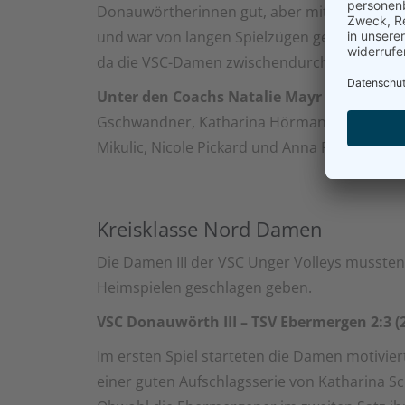
Donauwörtherinnen gut, aber mit vielen Unkon
und war von langen Spielzügen geprägt. Das 
da die VSC-Damen zwischendurch ihr Können 
Unter den Coachs Natalie Mayr und Andrea
Gschwandner, Katharina Hörmann, Lena Humb
Mikulic, Nicole Pickard und Anna Rieder.
Kreisklasse Nord Damen
Die Damen III der VSC Unger Volleys mussten
Heimspielen geschlagen geben.
VSC Donauwörth III – TSV Ebermergen 2:3 (25:
Im ersten Spiel starteten die Damen motivie
einer guten Aufschlagsserie von Katharina S