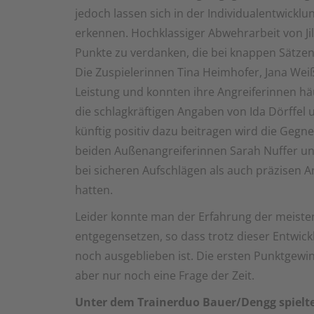
jedoch lassen sich in der Individualentwicklu
erkennen. Hochklassiger Abwehrarbeit von Jil
Punkte zu verdanken, die bei knappen Sätze
Die Zuspielerinnen Tina Heimhofer, Jana Wei
Leistung und konnten ihre Angreiferinnen häu
die schlagkräftigen Angaben von Ida Dörffel un
künftig positiv dazu beitragen wird die Gegne
beiden Außenangreiferinnen Sarah Nuffer und 
bei sicheren Aufschlägen als auch präzisen
hatten.
Leider konnte man der Erfahrung der meist
entgegensetzen, so dass trotz dieser Entwic
noch ausgeblieben ist. Die ersten Punktgewi
aber nur noch eine Frage der Zeit.
Unter dem Trainerduo Bauer/Dengg spielt