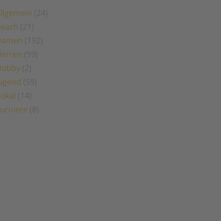
llgemein
(24)
Beach
(21)
Damen
(192)
erren
(99)
Hobby
(2)
ugend
(59)
okal
(14)
urniere
(8)