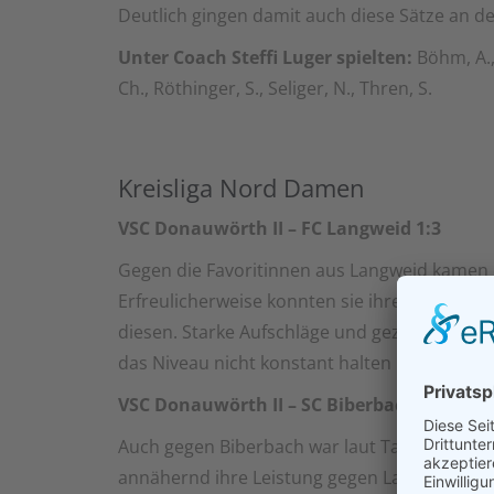
Deutlich gingen damit auch diese Sätze an de
Unter Coach Steffi Luger spielten:
Böhm, A., 
Ch., Röthinger, S., Seliger, N., Thren, S.
Kreisliga Nord Damen
VSC Donauwörth II – FC Langweid 1:3
Gegen die Favoritinnen aus Langweid kamen 
Erfreulicherweise konnten sie ihre Leistung
diesen. Starke Aufschläge und gezielte Angrif
das Niveau nicht konstant halten und schenk
VSC Donauwörth II – SC Biberbach 3:1
Auch gegen Biberbach war laut Tabelle der VS
annähernd ihre Leistung gegen Langweid wiede