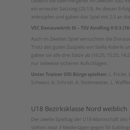
Obwohl die Ebermergener im zweiten Satz ihre
ein erneuter Satzsieg (25:13). An diesen Erf
anknüpfen und gaben das Spiel mit 2:3 an di
VSC Donauwörth III – TSV Aindling II 0:3 (16:
Auch im Zweiten Spiel versuchten die Donauw
Trotz des guten Zuspiels von Stella Kiderle u
gaben sie alle drei Sätze ab (16:25; 15:25; 1
nur teilweise sicheren Aufschlägen.
Unter Trainer Olli Bürge spielten:
L. Fricke, 
Schwarz, K. Schrott, A. Stottmeister, L. Waffle
U18 Bezirksklasse Nord weiblich
Der zweite Spieltag der U18-Mannschaft des
stehen zwar 3 Niederlagen gegen SV Gablingen 