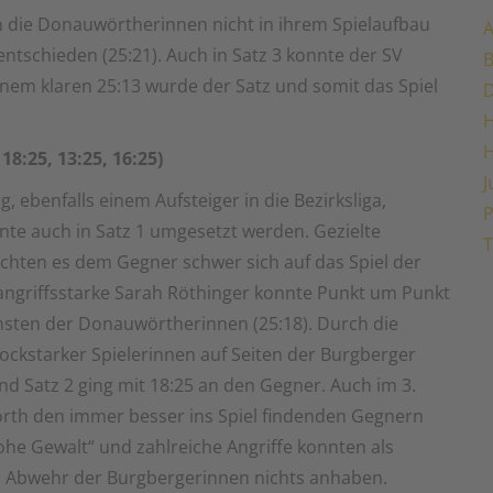
h die Donauwörtherinnen nicht in ihrem Spielaufbau
A
entschieden (25:21). Auch in Satz 3 konnte der SV
inem klaren 25:13 wurde der Satz und somit das Spiel
H
8:25, 13:25, 16:25)
J
 ebenfalls einem Aufsteiger in die Bezirksliga,
P
nte auch in Satz 1 umgesetzt werden. Gezielte
T
achten es dem Gegner schwer sich auf das Spiel der
 angriffsstarke Sarah Röthinger konnte Punkt um Punkt
nsten der Donauwörtherinnen (25:18). Durch die
ockstarker Spielerinnen auf Seiten der Burgberger
d Satz 2 ging mit 18:25 an den Gegner. Auch im 3.
rth den immer besser ins Spiel findenden Gegnern
ohe Gewalt“ und zahlreiche Angriffe konnten als
n Abwehr der Burgbergerinnen nichts anhaben.