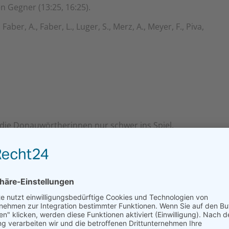
n Gegner (13:25, 16:25).
Faber, A., Faber, L., Luger, S., Merz, A., Meyer, F., Piva,
die Donauwörtherinnen nur schwer ins Spiel.
 zum zweiten Satz deutlich steigern und gewannen
fe führten zu Punkten für den VSC. Leider konnten sie
ten den Langweiderinnen das Spiel.
C der Underdog. Sollten die VSC-Girls aber nur
rholen, war ein Sieg möglich. In Satz 1 starteten die