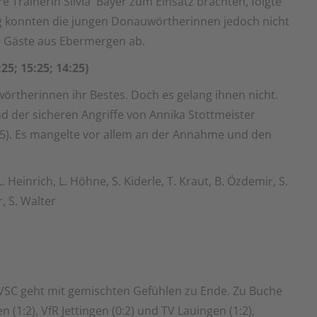
 Trainerin Silvia Bayer zum Einsatz brachten, folgte
olg konnten die jungen Donauwörtherinnen jedoch nicht
e Gäste aus Ebermergen ab.
25; 15:25; 14:25)
örtherinnen ihr Bestes. Doch es gelang ihnen nicht.
nd der sicheren Angriffe von Annika Stottmeister
4:25). Es mangelte vor allem an der Annahme und den
L. Heinrich, L. Höhne, S. Kiderle, T. Kraut, B. Özdemir, S.
r, S. Walter
 VSC geht mit gemischten Gefühlen zu Ende. Zu Buche
(1:2), VfR Jettingen (0:2) und TV Lauingen (1:2),