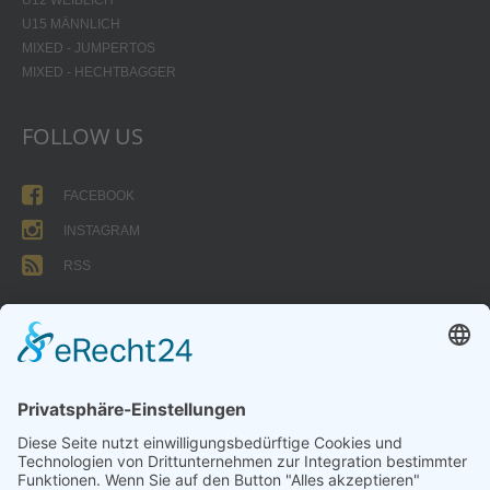
U15 MÄNNLICH
MIXED - JUMPERTOS
MIXED - HECHTBAGGER
FOLLOW US
FACEBOOK
INSTAGRAM
RSS
FORMULARE
AUFNAHMEANTRAG
Abteilungsbeitrag aktive Spieler:
Jugendliche unter 18: 25 EUR
Erwachsene: 50 EUR
UMMELDEANTRAG