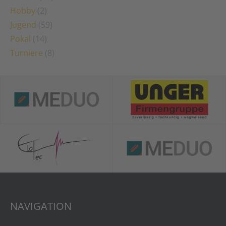
Hobby
(2)
Jugend
(59)
Pokal
(14)
Turniere
(8)
NAVIGATION