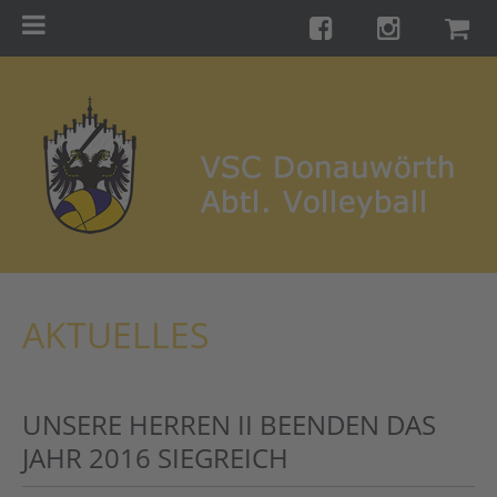
Menu
Startseite
Teams
Training
Turniere
Galerie
Links
AKTUELLES
Kontakt
Förderverein
UNSERE HERREN II BEENDEN DAS
Shop
JAHR 2016 SIEGREICH