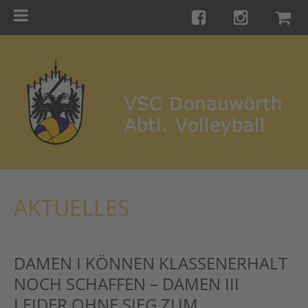
Menu
Startseite
Teams
Training
Turniere
Galerie
Links
AKTUELLES
Kontakt
Förderverein
DAMEN I KÖNNEN KLASSENERHALT
Shop
NOCH SCHAFFEN – DAMEN III
LEIDER OHNE SIEG ZUM