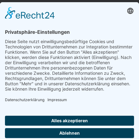
FORMULARE
AUFNAHMEANTRAG
Abteilungsbeitrag aktive Spieler:
Jugendliche unter 18: 25 EUR
Erwachsene: 50 EUR
UMMELDEANTRAG
ÜBUNGSLEITERZUWENDUNGEN
INTERNE DOKUMENTE
VSC DONAUWÖRTH ABTL. VOLLEYBALL
© 2026
Impressum
Datenschutz
Cookies