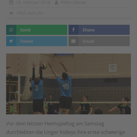
19. Februar 2018
Peter Gierak
1953 Aufrufe
Send
Share
Tweet
Email
Vor dem letzten Heimspieltag am Samstag
durchlebten die Unger Volleys ihre erste schwierige