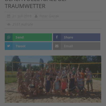
TRAUMWETTER
21. Juli 2019
Peter Gierak
2557 Aufrufe
Send
Share
Tweet
Email