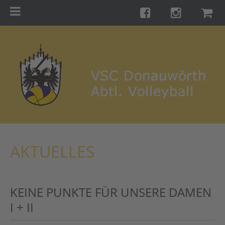
Menu
Startseite
Teams
Training
Turniere
Galerie
Links
AKTUELLES
Kontakt
Förderverein
KEINE PUNKTE FÜR UNSERE DAMEN
Shop
I + II