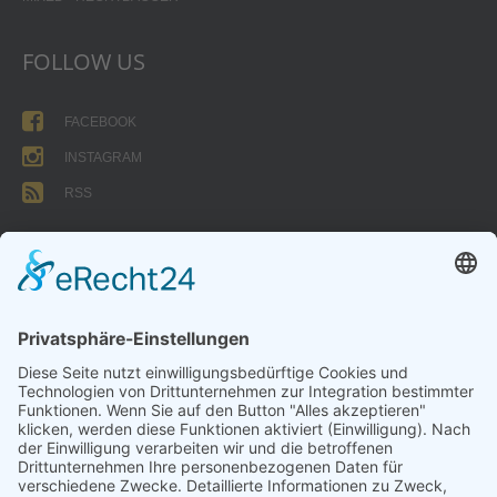
FOLLOW US
FACEBOOK
INSTAGRAM
RSS
FORMULARE
AUFNAHMEANTRAG
Abteilungsbeitrag aktive Spieler:
Jugendliche unter 18: 25 EUR
Erwachsene: 50 EUR
UMMELDEANTRAG
ÜBUNGSLEITERZUWENDUNGEN
INTERNE DOKUMENTE