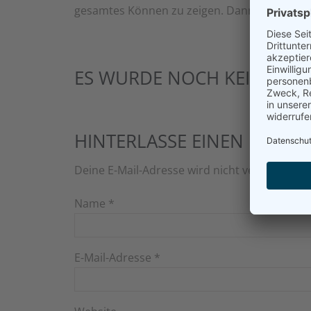
gesamtes Können zu zeigen. Dann besteht a
ES WURDE NOCH KEIN KOM
HINTERLASSE EINEN KOMM
Deine E-Mail-Adresse wird nicht veröffentlich
Name
*
E-Mail-Adresse
*