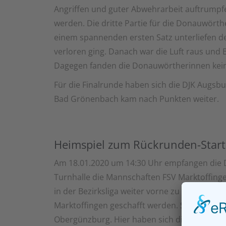
Angriffen und guter Abwehrarbeit auftrumpfe
werden. Die dritte Partie für die Donauwört
einem spannenden ersten Satz unterliefen de
verloren ging. Danach war die Luft raus und 
Dagegen fanden die Donauwörtherinnen kein
Für die Finalrunde haben sich die DJK Augsburg
Bad Grönenbach kam nach Punkten weiter.
Heimspiel zum Rückrunden-Star
Am 18.01.2020 um 14:30 Uhr empfangen die 
Turnhalle die Mannschaften FSV Marktoffin
in der Bezirksliga weiter vorne zu bleiben mu
Marktoffingen geschafft werden. Schwerer wi
Obergünzburg. Hier haben sich die Donauwö