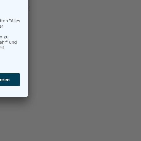
llgemein
(24)
Beach
(21)
Damen
(192)
erren
(99)
Hobby
(2)
ugend
(59)
okal
(14)
urniere
(8)