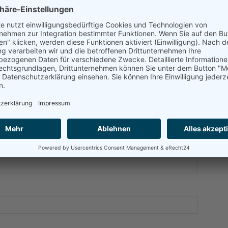
uch gegen Obergünzburg eine Siegeschance.
A
MENTAR GESCHRIEBEN.
H
J
P
ENTAR
T
t. Erforderliche Felder sind mit
*
markiert.