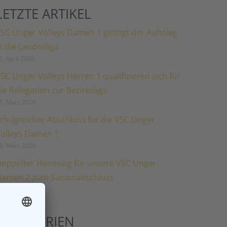
LETZTE ARTIKEL
SC Unger Volleys Damen 1 gelingt der Aufstieg
n die Landesliga
2. April 2026
SC Unger Volleys Herren 1 qualifizieren sich für
ie Relegation zur Bezirksliga
7. März 2026
rfolgreicher Abschluss für die VSC Unger
olleys Damen 1
9. März 2026
oppelter Heimsieg für unsere VSC Unger
amen 2 zum Saisonabschluss
5. März 2026
KATEGORIEN