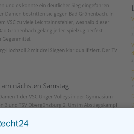
n und es konnte ein deutlicher Sieg eingefahren
her Damen bestritten sie gegen Bad Grönenbach. In
V
m VSC zu viele Leichtsinnsfehler, weshalb dieser
i
Bad Grönenbach gelang jeder Spielzug perfekt.
2
 Gegenmittel.
V
-Hochzoll 2 mit drei Siegen klar qualifiziert. Der TV
d
2
E
V
t am nächsten Samstag
1
D
Damen 1 der VSC Unger Volleys in der Gymnasium-
D
gen 3 und TSV Obergünzburg 2. Um im Abstiegskampf
1
ss ein Sieg gegen den Tabellenletzten aus
rd die Aufgabe gegen die Tabellenzweiten aus
rtherinnen vorgenommen diese Saison endlich ihr