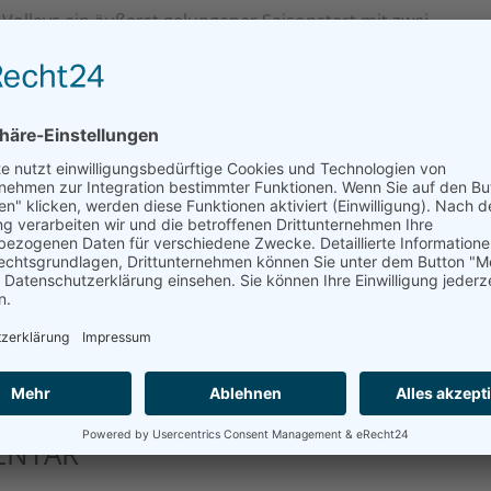
 Volleys ein äußerst gelungener Saisonstart mit zwei
A
ute geglückt.
H
 25:18, 25:20, 25:17)
4, 25:21, 25:20)
J
P
en Faber, Jonas Gansmeier-Döbler, Florian Gnad, Tobias
T
elyn Moreau, Richard Rohrer und Michael Schmid.
MENTAR GESCHRIEBEN.
ENTAR