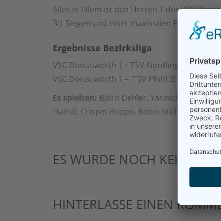
Alles in Allem ist den Herren 1 der VSC Unger
3:1 Siegen und einer maximalen Punkteausbe
Ergebnisse Bezirksliga
VSC Donauwörth 1 – TSV Nördlingen 3:1 (30:32,
VSC Donauwörth 1 – TSV Pfuhl 3:1 (21:25, 25:1
Es spielten:
Björn Dehler, Yannick Eibl, Jürg
Haindl, Crispin Hoppe, Robin Michanikl, Joc
ES WURDE NOCH KEIN KOM
HINTERLASSE EINEN KOMM