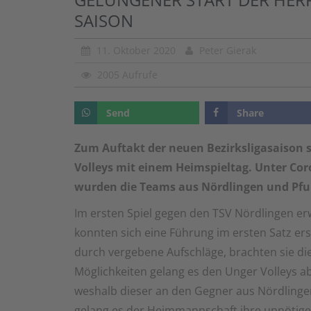
SAISON
11. Oktober 2020
Peter Gierak
2005 Aufrufe
Send
Share
Zum Auftakt der neuen Bezirksligasaison 
Volleys mit einem Heimspieltag. Unter Co
wurden die Teams aus Nördlingen und Pf
Im ersten Spiel gegen den TSV Nördlingen e
konnten sich eine Führung im ersten Satz ersp
durch vergebene Aufschläge, brachten sie die 
Möglichkeiten gelang es den Unger Volleys 
weshalb dieser an den Gegner aus Nördlinge
gelang es der Heimmannschaft ihre unnötigen