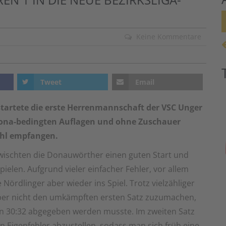
Keine Kommentare
Tweet
Email
startete die erste Herrenmannschaft der VSC Unger
rona-bedingten Auflagen und ohne Zuschauer
uhl empfangen.
rwischten die Donauwörther einen guten Start und
ielen. Aufgrund vieler einfacher Fehler, vor allem
Nördlinger aber wieder ins Spiel. Trotz vielzähliger
aber nicht den umkämpften ersten Satz zuzumachen,
n 30:32 abgegeben werden musste. Im zweiten Satz
 Eigenfehler abzustellen, sodass man sich früh eine