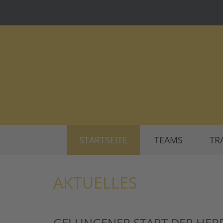
STARTSEITE
TEAMS
TR
AKTUELLES
GELUNGENER START DER HERRE