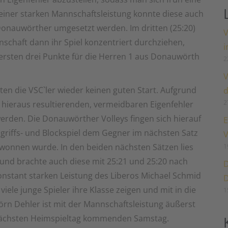
einer starken Mannschaftsleistung konnte diese auch
 Donauwörther umgesetzt werden. Im dritten (25:20)
V
schaft dann ihr Spiel konzentriert durchziehen,
i
ersten drei Punkte für die Herren 1 aus Donauwörth
2
V
ten die VSC`ler wieder keinen guten Start. Aufgrund
d
2
 hieraus resultierenden, vermeidbaren Eigenfehler
erden. Die Donauwörther Volleys fingen sich hierauf
E
ngriffs- und Blockspiel dem Gegner im nächsten Satz
V
gewonnen wurde. In den beiden nächsten Sätzen lies
1
nd brachte auch diese mit 25:21 und 25:20 nach
D
onstant starken Leistung des Liberos Michael Schmid
D
ele junge Spieler ihre Klasse zeigen und mit in die
1
örn Dehler ist mit der Mannschaftsleistung äußerst
n nächsten Heimspieltag kommenden Samstag.