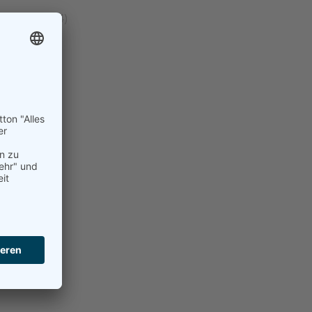
llgemein
(24)
Beach
(21)
Damen
(192)
erren
(99)
Hobby
(2)
ugend
(59)
okal
(14)
urniere
(8)