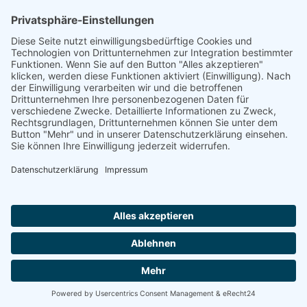
AUFNAHMEANTRAG
Abteilungsbeitrag aktive Spieler:
Jugendliche unter 18: 25 EUR
Erwachsene: 50 EUR
UMMELDEANTRAG
ÜBUNGSLEITERZUWENDUNGEN
INTERNE DOKUMENTE
VSC DONAUWÖRTH ABTL. VOLLEYBALL
© 2026
Impressum
Datenschutz
Cookies