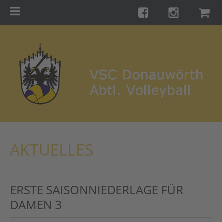
Menu
Startseite
Teams
Training
Turniere
Galerie
Links
AKTUELLES
Kontakt
Förderverein
ERSTE SAISONNIEDERLAGE FÜR
Shop
DAMEN 3