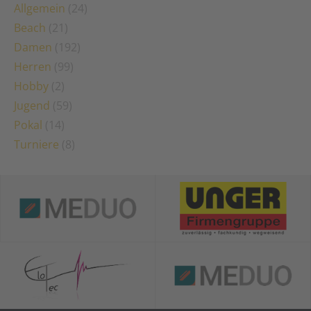
Allgemein
(24)
Beach
(21)
Damen
(192)
Herren
(99)
Hobby
(2)
Jugend
(59)
Pokal
(14)
Turniere
(8)